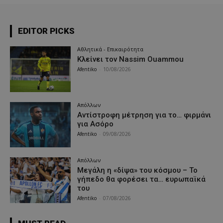
EDITOR PICKS
Αθλητικά - Επικαιρότητα
Κλείνει τον Nassim Ouammou
Afentiko
-
10/08/2026
Απόλλων
Αντίστροφη μέτρηση για το… φιρμάνι
για Ασόρο
Afentiko
-
09/08/2026
Απόλλων
Μεγάλη η «δίψα» του κόσμου – Το
γήπεδο θα φορέσει τα… ευρωπαϊκά
του
Afentiko
-
07/08/2026