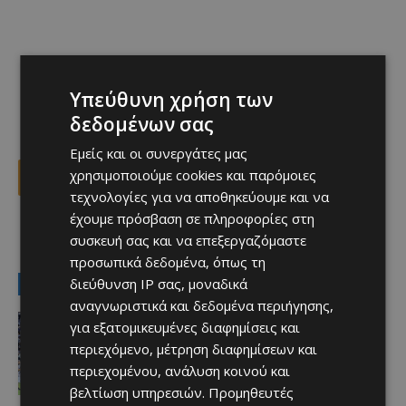
Υπεύθυνη χρήση των
δεδομένων σας
Εμείς και οι συνεργάτες μας
χρησιμοποιούμε cookies και παρόμοιες
Facebook
X
Viber
τεχνολογίες για να αποθηκεύουμε και να
έχουμε πρόσβαση σε πληροφορίες στη
συσκευή σας και να επεξεργαζόμαστε
TAGS
FOOTBALL MEETS DATA
Top
ΜΟΥΝΤΙΑΛ 2026
προσωπικά δεδομένα, όπως τη
διεύθυνση IP σας, μοναδικά
LATEST NEWS
αναγνωριστικά και δεδομένα περιήγησης,
Αθλητικά
για εξατομικευμένες διαφημίσεις και
Ξεπέρασαν τις 7 χιλιάδες…
περιεχόμενο, μέτρηση διαφημίσεων και
Afentiko
-
10/08/2026
περιεχομένου, ανάλυση κοινού και
βελτίωση υπηρεσιών.
Προμηθευτές