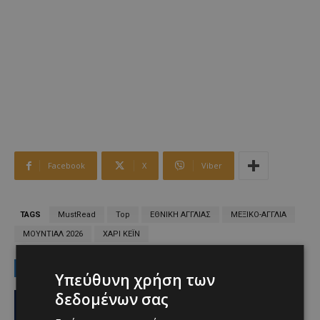
Facebook
X
Viber
TAGS
MustRead
Top
ΕΘΝΙΚΗ ΑΓΓΛΙΑΣ
ΜΕΞΙΚΟ-ΑΓΓΛΙΑ
ΜΟΥΝΤΙΑΛ 2026
ΧΑΡΙ ΚΕΪΝ
LATEST NEWS
Υπεύθυνη χρήση των
Ειδήσεις
δεδομένων σας
Ο κατασκευαστικός τομέας στην