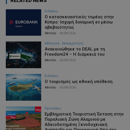
RELATED NEWS
Ειδήσεις
Ο κατασκευαστικός τομέας στην
Κύπρο: Ισχυρή δυναμική εν μέσω
αβεβαιότητας
Afentiko
-
06/08/2026
Αθλητικά - Επικαιρότητα
Ανακοινώθηκε το DEAL με τη
Freedom24 – Η διάρκειά του
Afentiko
-
06/08/2026
Ειδήσεις
Ο τουρισμός ως εθνική υπόθεση
Afentiko
-
06/08/2026
Προτάσεις
Εμβληματική Τουριστική Έκταση στην
Παραλιακή Ζώνη Αλαμινού με
Αδειοδοτημένη Ξενοδοχειακή
Ανάπτυξη και Πανοραμική Θέα της