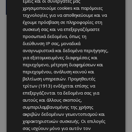
Εμείς και οι συνεργάτες μας
Κύπρο: Ισχυρή δυναμική εν μέσω
αβεβαιότητας
χρησιμοποιούμε cookies και παρόμοιες
Afentiko
-
06/08/2026
τεχνολογίες για να αποθηκεύουμε και να
έχουμε πρόσβαση σε πληροφορίες στη
συσκευή σας και να επεξεργαζόμαστε
προσωπικά δεδομένα, όπως τη
διεύθυνση IP σας, μοναδικά
αναγνωριστικά και δεδομένα περιήγησης,
για εξατομικευμένες διαφημίσεις και
περιεχόμενο, μέτρηση διαφημίσεων και
περιεχομένου, ανάλυση κοινού και
βελτίωση υπηρεσιών.
Προμηθευτές
τρίτων (1913)
ενδέχεται επίσης να
επεξεργάζονται τα δεδομένα σας για
αυτούς και άλλους σκοπούς,
συμπεριλαμβανομένης της χρήσης
ακριβών δεδομένων γεωεντοπισμού και
χαρακτηριστικών συσκευής. Οι επιλογές
σας ισχύουν μόνο για αυτόν τον