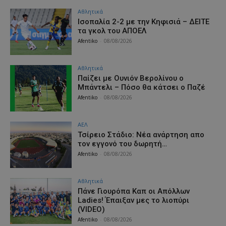
Αθλητικά
Iσοπαλία 2-2 με την Κηφισιά – ΔΕΙΤΕ
τα γκολ του ΑΠΟΕΛ
Afentiko
-
08/08/2026
Αθλητικά
Παίζει με Ουνιόν Βερολίνου ο
Μπάντελι – Πόσο θα κάτσει ο Παζέ
Afentiko
-
08/08/2026
ΑΕΛ
Τσίρειο Στάδιο: Νέα ανάρτηση απο
τον εγγονό του δωρητή…
Afentiko
-
08/08/2026
Αθλητικά
Πάνε Γιουρόπα Καπ oι Απόλλων
Ladies! Έπαιξαν μες το λιοπύρι
(VIDEO)
Afentiko
-
08/08/2026