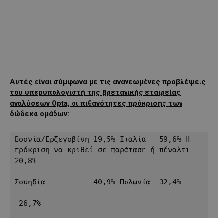
Αυτές είναι σύμφωνα με τις ανανεωμένες προβλέψεις
του υπερυπολογιστή της βρετανικής εταιρείας
αναλύσεων Opta, οι πιθανότητες πρόκρισης των
δώδεκα ομάδων:
Βοσνία/Ερζεγοβίνη 19,5% Ιταλία   59,6% Η 
πρόκριση να κριθεί σε παράταση ή πέναλτι 
20,8% 

Σουηδία           40,9% Πολωνία  32,4%     
 26,7%
