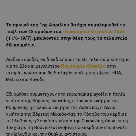
Το πρωινό της 1ης Απριλίου θα έχει συμπληρωθεί το
παζλ των 48 ομάδων του
Παγκοσμίου Κυπέλλου 2026
(11/6-19/7), μπαίνοντας στην θέση τους τα τελευταία
έξι κομμάτια.
Δώδεκα ομάδες θα διεκδικήσουν τα έξι τελευταία εισιτήρια
για το 23ο και μεγαλύτερο
Παγκόσμιο Κύπελλο
στην
ιστορία, πρώτο που θα διεξαχθεί από τρεις χώρες, ΗΠΑ,
Μεξικό και Καναδά.
Έξι ομάδες συμμετέχουν στα ευρωπαϊκά playoffs: η Ιταλία
νικήτρια της Βόρειας Ιρλανδίας, η Τουρκία νικήτρια της
Ρουμανίας, η Πολωνία νικήτρια της Αλβανίας, η Δανία
νικήτρια της Βόρειας Μακεδονίας, το Κόσοβο που κέρδισε
τη Σλοβακία, η Σουηδία νικήτρια της Ουκρανίας, όπως και η
Τσεχία με τη Βοσνία/Ερζεγοβίνη που κέρδισαν στα πέναλτι
την Ιρλανδία και την Ουαλία, αντίστοιχα.