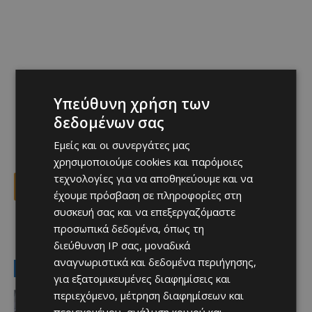
Υπεύθυνη χρήση των
δεδομένων σας
Εμείς και οι συνεργάτες μας
χρησιμοποιούμε cookies και παρόμοιες
τεχνολογίες για να αποθηκεύουμε και να
Facebook
X
Viber
έχουμε πρόσβαση σε πληροφορίες στη
συσκευή σας και να επεξεργαζόμαστε
προσωπικά δεδομένα, όπως τη
TAGS
OPTA
Top
ΜΟΥΝΤΙΑΛ 2026
διεύθυνση IP σας, μοναδικά
αναγνωριστικά και δεδομένα περιήγησης,
LATEST NEWS
για εξατομικευμένες διαφημίσεις και
περιεχόμενο, μέτρηση διαφημίσεων και
Αθλητικά
Iσοπαλία 2-2 με την Κηφισιά – ΔΕΙΤΕ
περιεχομένου, ανάλυση κοινού και