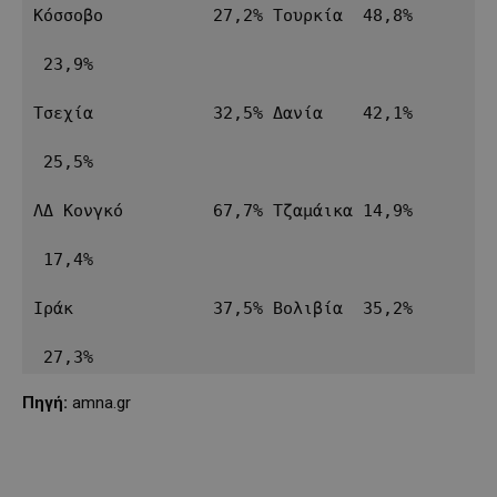
Κόσσοβο           27,2% Τουρκία  48,8%     
 23,9%

Τσεχία            32,5% Δανία    42,1%     
 25,5%

ΛΔ Κονγκό         67,7% Τζαμάικα 14,9%     
 17,4%

Ιράκ              37,5% Βολιβία  35,2%     
 27,3%
Πηγή:
amna.gr