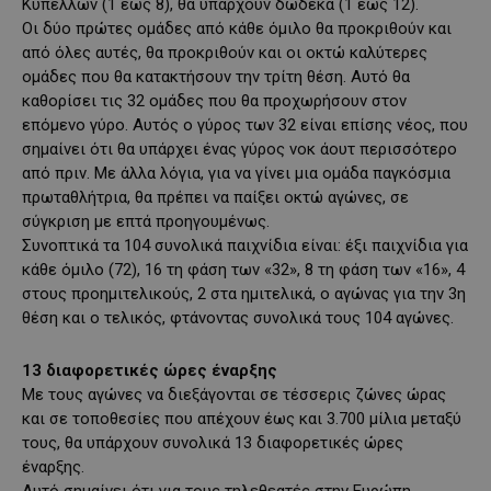
Κυπέλλων (1 έως 8), θα υπάρχουν δώδεκα (1 έως 12).
Οι δύο πρώτες ομάδες από κάθε όμιλο θα προκριθούν και
από όλες αυτές, θα προκριθούν και οι οκτώ καλύτερες
ομάδες που θα κατακτήσουν την τρίτη θέση. Αυτό θα
καθορίσει τις 32 ομάδες που θα προχωρήσουν στον
επόμενο γύρο. Αυτός ο γύρος των 32 είναι επίσης νέος, που
σημαίνει ότι θα υπάρχει ένας γύρος νοκ άουτ περισσότερο
από πριν. Με άλλα λόγια, για να γίνει μια ομάδα παγκόσμια
πρωταθλήτρια, θα πρέπει να παίξει οκτώ αγώνες, σε
σύγκριση με επτά προηγουμένως.
Συνοπτικά τα 104 συνολικά παιχνίδια είναι: έξι παιχνίδια για
κάθε όμιλο (72), 16 τη φάση των «32», 8 τη φάση των «16», 4
στους προημιτελικούς, 2 στα ημιτελικά, ο αγώνας για την 3η
θέση και ο τελικός, φτάνοντας συνολικά τους 104 αγώνες.
13 διαφορετικές ώρες έναρξης
Με τους αγώνες να διεξάγονται σε τέσσερις ζώνες ώρας
και σε τοποθεσίες που απέχουν έως και 3.700 μίλια μεταξύ
τους, θα υπάρχουν συνολικά 13 διαφορετικές ώρες
έναρξης.