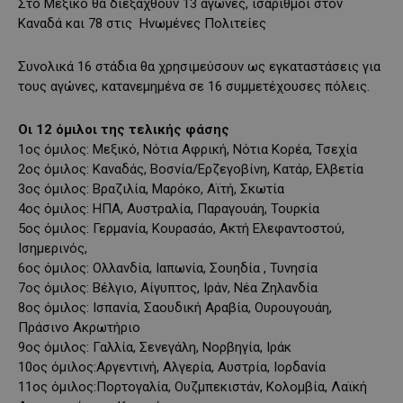
Στο Μεξικό θα διεξαχθούν 13 αγώνες, ισάριθμοι στον
Καναδά και 78 στις Ηνωμένες Πολιτείες
Συνολικά 16 στάδια θα χρησιμεύσουν ως εγκαταστάσεις για
τους αγώνες, κατανεμημένα σε 16 συμμετέχουσες πόλεις.
Οι 12 όμιλοι της τελικής φάσης
1ος όμιλος: Μεξικό, Νότια Αφρική, Nότια Κορέα, Τσεχία
2ος όμιλος: Καναδάς, Βοσνία/Ερζεγοβίνη, Κατάρ, Ελβετία
3ος όμιλος: Βραζιλία, Μαρόκο, Αϊτή, Σκωτία
4ος όμιλος: ΗΠΑ, Αυστραλία, Παραγουάη, Τουρκία
5ος όμιλος: Γερμανία, Κουρασάο, Ακτή Ελεφαντοστού,
Ισημερινός,
6ος όμιλος: Ολλανδία, Ιαπωνία, Σουηδία , Τυνησία
7ος όμιλος: Βέλγιο, Αίγυπτος, Ιράν, Νέα Ζηλανδία
8ος όμιλος: Ισπανία, Σαουδική Αραβία, Ουρουγουάη,
Πράσινο Ακρωτήριο
9ος όμιλος: Γαλλία, Σενεγάλη, Νορβηγία, Ιράκ
10ος όμιλος:Αργεντινή, Αλγερία, Αυστρία, Ιορδανία
11ος όμιλος:Πορτογαλία, Ουζμπεκιστάν, Κολομβία, Λαϊκή