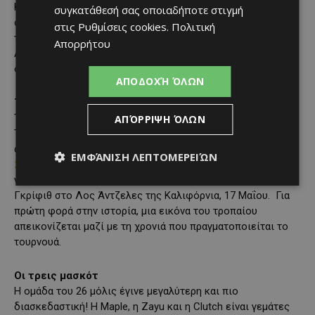
Κατατάσσεται 64η στον κόσμο και η πρόοδός της είναι
συγκατάθεσή σας οποιαδήποτε στιγμή
σταθερή, φτάνοντας στον τελικό του Ασιατικού Κυπέλλου
στις
Ρυθμίσεις cookies
.
Πολιτική
του 2023, όπου ηττήθηκε από το οικοδεσπότη Κατάρ.
Απορρήτου
Αργεντινή, Αλγερία και Αυστρία τους περιμένουν στον 10ο
όμιλο.
ΑΠΟΔΟΧΉ ΌΛΩΝ
Το λογότυπο
Το τρόπαιο του
Παγκοσμίου Κυπέλλου
(FIFA World Cup
ΑΠΌΡΡΙΨΗ ΌΛΩΝ
Trophy), το πιο αναγνωρισμένο τρόπαιο παγκοσμίως,
αποκαλύφθηκε ως το επίσημο λογότυπο του
Μουντιάλ
ΕΜΦΆΝΙΣΗ ΛΕΠΤΟΜΕΡΕΙΏΝ
2026
μαζί με τον αριθμό (26), της χρονιάς δηλαδή που θα
γίνει η διοργάνωση,σε τελετή έγινε στο Αστεροσκοπείο
Γκρίφιθ στο Λος Άντζελες της Καλιφόρνια, 17 Μαΐου. Για
πρώτη φορά στην ιστορία, μια εικόνα του τροπαίου
απεικονίζεται μαζί με τη χρονιά που πραγματοποιείται το
τουρνουά.
Οι τρεις μασκότ
Η ομάδα του 26 μόλις έγινε μεγαλύτερη και πιο
διασκεδαστική! Η Maple, η Zayu και η Clutch είναι γεμάτες