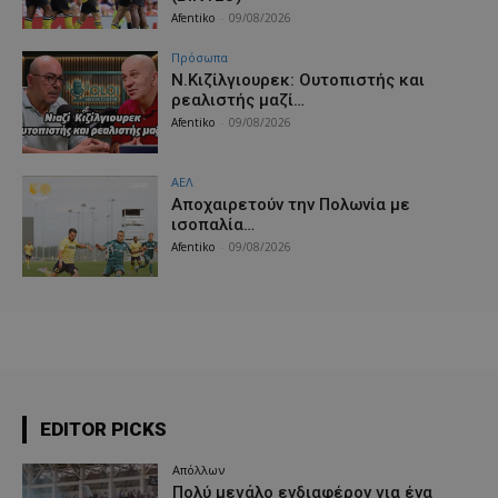
Afentiko
-
09/08/2026
Πρόσωπα
Ν.Κιζίλγιουρεκ: Ουτοπιστής και
ρεαλιστής μαζί…
Afentiko
-
09/08/2026
ΑΕΛ
Aποχαιρετούν την Πολωνία με
ισοπαλία…
Afentiko
-
09/08/2026
EDITOR PICKS
Απόλλων
Πολύ μεγάλο ενδιαφέρον για ένα