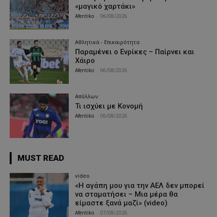
«μαγικό χαρτάκι»
Afentiko
-
06/08/2026
Αθλητικά - Επικαιρότητα
Παραμένει ο Ενρίκες – Παίρνει και
Χάιρο
Afentiko
-
06/08/2026
Απόλλων
Τι ισχύει με Κονομή
Afentiko
-
06/08/2026
MUST READ
video
«Η αγάπη μου για την ΑΕΛ δεν μπορεί
να σταματήσει – Μια μέρα θα
είμαστε ξανά μαζί» (video)
Afentiko
-
07/08/2026