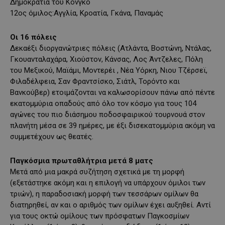
Δημοκρατία του Κονγκό
12ος όμιλος:Αγγλία, Κροατία, Γκάνα, Παναμάς
Οι 16 πόλεις
Δεκαέξι διοργανώτριες πόλεις (Ατλάντα, Βοστώνη, Ντάλας,
Γκουανταλαχάρα, Χιούστον, Κάνσας, Λος Άντζελες, Πόλη
του Μεξικού, Μαϊάμι, Μοντερέι , Νέα Υόρκη, Νιου Τζέρσεϊ,
Φιλαδέλφεια, Σαν Φραντσίσκο, Σιάτλ, Τορόντο και
Βανκούβερ) ετοιμάζονται να καλωσορίσουν πάνω από πέντε
εκατομμύρια οπαδούς από όλο τον κόσμο για τους 104
αγώνες του πιο διάσημου ποδοσφαιρικού τουρνουά στον
πλανήτη μέσα σε 39 ημέρες, με έξι δισεκατομμύρια ακόμη να
συμμετέχουν ως θεατές.
Παγκόσμια πρωταθλήτρια μετά 8 ματς
Μετά από μια μακρά συζήτηση σχετικά με τη μορφή
(εξετάστηκε ακόμη και η επιλογή να υπάρχουν όμιλοι των
τριών), η παραδοσιακή μορφή των τεσσάρων ομίλων θα
διατηρηθεί, αν και ο αριθμός των ομίλων έχει αυξηθεί. Αντί
για τους οκτώ ομίλους των πρόσφατων Παγκοσμίων