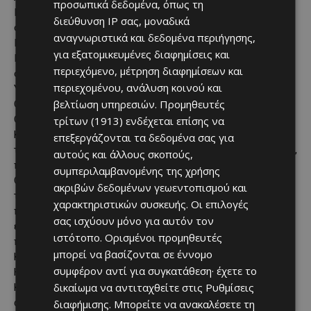
προσωπικά δεδομένα, όπως τη
Πορτογαλία το 1975 και προσπάθησε για πρώτη φορά να
διεύθυνση IP σας, μοναδικά
φτάσει στο Παγκόσμιο Κύπελλο όταν αυτό διεξήχθη στην
αναγνωριστικά και δεδομένα περιήγησης,
Ιαπωνία και τη Νότια Κορέα το 2002. Αντιμετωπίζει την
για εξατομικευμένες διαφημίσεις και
Ισπανία, τη Σαουδική Αραβία και την Ουρουγουάη στον 8ο
περιεχόμενο, μέτρηση διαφημίσεων και
όμιλο.
περιεχομένου, ανάλυση κοινού και
Υπάρχουν δύο πρωτοεμφανιζόμενοι από την Ασία, το
βελτίωση υπηρεσιών.
Προμηθευτές
Ουζμπεκιστάν και η Ιορδανία.
Οι Ουζμπέκοι, που έφτασαν στα ημιτελικά του Ασιατικού
τρίτων (1913)
ενδέχεται επίσης να
Κυπέλλου το 2011, τερμάτισαν τη μακρά αναμονή τους για
επεξεργάζονται τα δεδομένα σας για
την πρόκριση υπό τον αρχηγό της Ιταλίας, Φάμπιο Καναβάρο,
αυτούς και άλλους σκοπούς,
που κέρδισε το Παγκόσμιο Κύπελλο του 2006.
συμπεριλαμβανομένης της χρήσης
Οι« Λευκοί Λύκοι» διαθέτουν παίκτες όπως ο αμυντικός
ακριβών δεδομένων γεωεντοπισμού και
της Μάντσεστερ Σίτι, Αμπντουκόντιρ Χουσάνοφ, και ο
χαρακτηριστικών συσκευής. Οι επιλογές
πρώην επιθετικός της Ρόμα, Έλντορ Σομουρόντοφ, και
σας ισχύουν μόνο για αυτόν τον
ελπίζουν να κάνουν τη διαφορά σε έναν όμιλο (11ο) που
ιστότοπο. Ορισμένοι προμηθευτές
περιλαμβάνει την Πορτογαλία, την Κολομβία και τη ΛΔ
μπορεί να βασίζονται σε έννομο
Κονγκό.
συμφέρον αντί για συγκατάθεση· έχετε το
Η Ιορδανία, εν τω μεταξύ, τερμάτισε πίσω από τη Νότια
δικαίωμα να αντιταχθείτε στις
Ρυθμίσεις
Κορέα με τέσσερις νίκες και τέσσερις ισοπαλίες σε 10
αγώνες στον τρίτο γύρο των προκριματικών στην Ασία.
διαφήμισης
. Μπορείτε να ανακαλέσετε τη