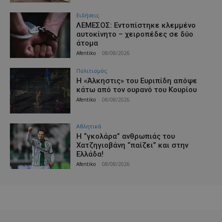
Ειδήσεις
ΛΕΜΕΣΟΣ: Εντοπίστηκε κλεμμένο
αυτοκίνητο – χειροπέδες σε δύο
άτομα
Afentiko
-
08/08/2026
Πολιτισμός
Η «Άλκηστις» του Ευριπίδη απόψε
κάτω από τον ουρανό του Κουρίου
Afentiko
-
08/08/2026
Αθλητικά
Η “γκολάρα” ανθρωπιάς του
Χατζηγιοβάνη “παίζει” και στην
Ελλάδα!
Afentiko
-
08/08/2026