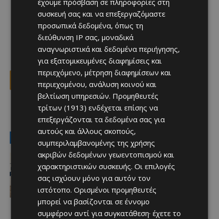
έχουμε πρόσβαση σε πληροφορίες στη
συσκευή σας και να επεξεργαζόμαστε
προσωπικά δεδομένα, όπως τη
διεύθυνση IP σας, μοναδικά
αναγνωριστικά και δεδομένα περιήγησης,
για εξατομικευμένες διαφημίσεις και
περιεχόμενο, μέτρηση διαφημίσεων και
Facebook
X
Viber
περιεχομένου, ανάλυση κοινού και
βελτίωση υπηρεσιών.
Προμηθευτές
τρίτων (1913)
ενδέχεται επίσης να
TAGS
ΑΠΟΛΛΩΝ
ΑΠΟΛΛΩΝ-ΠΑΦΟΣ
επεξεργάζονται τα δεδομένα σας για
αυτούς και άλλους σκοπούς,
LATEST NEWS
συμπεριλαμβανομένης της χρήσης
ακριβών δεδομένων γεωεντοπισμού και
Ειδήσεις
ΚΥΠΡΙΑΚΟΣ ΤΥΠΟΣ: Στο επίκεντρο οι
χαρακτηριστικών συσκευής. Οι επιλογές
διορισμοί στους ημικρατικούς, οι
σας ισχύουν μόνο για αυτόν τον
Προεδρικές του 2028 και ο GSI
ιστότοπο. Ορισμένοι προμηθευτές
Afentiko
-
08/08/2026
μπορεί να βασίζονται σε έννομο
συμφέρον αντί για συγκατάθεση· έχετε το