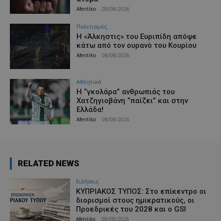
Afentiko
-
08/08/2026
Πολιτισμός
Η «Άλκηστις» του Ευριπίδη απόψε
κάτω από τον ουρανό του Κουρίου
Afentiko
-
08/08/2026
Αθλητικά
Η “γκολάρα” ανθρωπιάς του
Χατζηγιοβάνη “παίζει” και στην
Ελλάδα!
Afentiko
-
08/08/2026
RELATED NEWS
Ειδήσεις
ΚΥΠΡΙΑΚΟΣ ΤΥΠΟΣ: Στο επίκεντρο οι
διορισμοί στους ημικρατικούς, οι
Προεδρικές του 2028 και ο GSI
Afentiko
-
08/08/2026