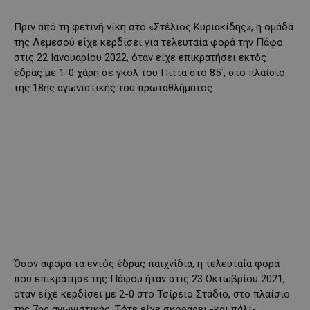
Πριν από τη φετινή νίκη στο «Στέλιος Κυριακίδης», η ομάδα
της Λεμεσού είχε κερδίσει για τελευταία φορά την Πάφο
στις 22 Ιανουαρίου 2022, όταν είχε επικρατήσει εκτός
έδρας με 1-0 χάρη σε γκολ του Πίττα στο 85΄, στο πλαίσιο
της 18ης αγωνιστικής του πρωταθλήματος.
Όσον αφορά τα εντός έδρας παιχνίδια, η τελευταία φορά
που επικράτησε της Πάφου ήταν στις 23 Οκτωβρίου 2021,
όταν είχε κερδίσει με 2-0 στο Τσίρειο Στάδιο, στο πλαίσιο
της 7ης αγωνιστικής. Τότε είχε σκοράρει -και πάλι-