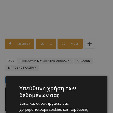
Facebook
X
Viber
TAGS
FREEDOM24 ΚΡΑΣΑΒΑ ΕΝΥ-ΑΠΟΛΛΩΝ
ΑΠΟΛΛΩΝ
ΜΠΡΟΥΝΟ ΓΚΑΣΠΑΡ
LATEST NEWS
Υπεύθυνη χρήση των
Aφιερώματα
δεδομένων σας
Οι λαγοκέφαλοι μας απειλούν!
Afentiko
-
08/08/2026
Εμείς και οι συνεργάτες μας
χρησιμοποιούμε cookies και παρόμοιες