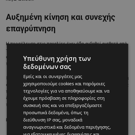
Αυξημένη κίνηση και συνεχής
επαγρύπνηση
Η προσέλευση στις παραλίες έχει ήδη αυξηθεί αισθητά από
τις αρχές Ιουνίου, με τους ναυαγοσώστες να
Υπεύθυνη χρήση των
ανταποκρίνονται καθημερινά σε δεκάδες περιστατικά και
παροχές πρώτων βοηθειών.
δεδομένων σας
Εμείς και οι συνεργάτες μας
Παρότι δεν έχει καταγραφεί μέχρι στιγμής κάποιο ιδιαίτερα
χρησιμοποιούμε cookies και παρόμοιες
σοβαρό περιστατικό στο Κούριο ή σε άλλες πολυσύχναστες
τεχνολογίες για να αποθηκεύουμε και να
παραλίες της επαρχίας, οι ναυαγοσώστες παραμένουν σε
έχουμε πρόσβαση σε πληροφορίες στη
διαρκή επιφυλακή ενόψει της κορύφωσης της θερινής
περιόδου.
συσκευή σας και να επεξεργαζόμαστε
προσωπικά δεδομένα, όπως τη
με πληροφορίες από το philenews
διεύθυνση IP σας, μοναδικά
αναγνωριστικά και δεδομένα περιήγησης,
για εξατομικευμένες διαφημίσεις και