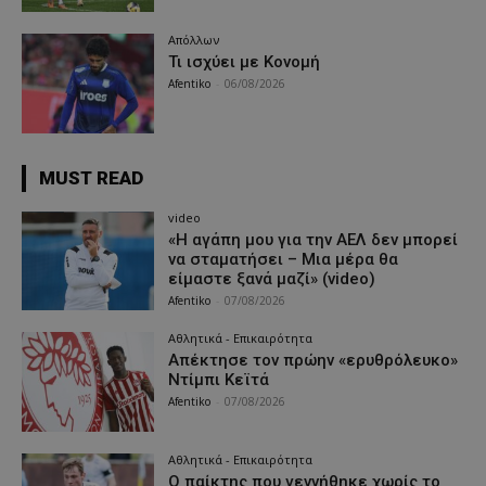
Απόλλων
Τι ισχύει με Κονομή
Afentiko
-
06/08/2026
MUST READ
video
«Η αγάπη μου για την ΑΕΛ δεν μπορεί
να σταματήσει – Μια μέρα θα
είμαστε ξανά μαζί» (video)
Afentiko
-
07/08/2026
Αθλητικά - Επικαιρότητα
Απέκτησε τον πρώην «ερυθρόλευκο»
Ντίμπι Κεϊτά
Afentiko
-
07/08/2026
Αθλητικά - Επικαιρότητα
Ο παίκτης που γεννήθηκε χωρίς το