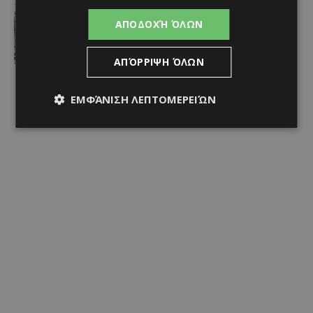
Ειδήσεις
ΚΕΡΑΙΕΣ ΣΤΙΣ ΒΡΕΤΑΝΙΚΕΣ ΒΑΣΕΙΣ –
ΑΠΟΔΟΧΉ ΌΛΩΝ
Terra Cypria και BirdLife
συμμερίζονται τις ανησυχίες: «Κάθε
νέα ανάπτυξη απαιτεί ιδιαίτερη
ΑΠΌΡΡΙΨΗ ΌΛΩΝ
προσοχή»
Afentiko
-
07/08/2026
ΕΜΦΆΝΙΣΗ ΛΕΠΤΟΜΕΡΕΙΏΝ