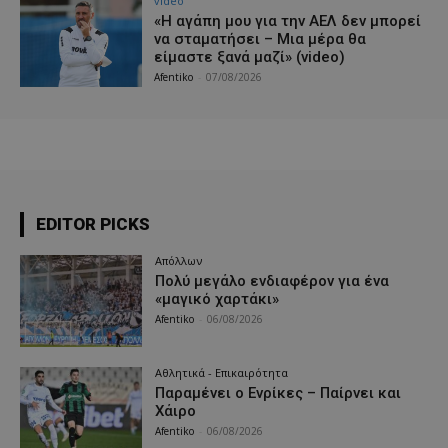
video
«Η αγάπη μου για την ΑΕΛ δεν μπορεί
να σταματήσει – Μια μέρα θα
είμαστε ξανά μαζί» (video)
Afentiko
-
07/08/2026
EDITOR PICKS
Απόλλων
Πολύ μεγάλο ενδιαφέρον για ένα
«μαγικό χαρτάκι»
Afentiko
-
06/08/2026
Αθλητικά - Επικαιρότητα
Παραμένει ο Ενρίκες – Παίρνει και
Χάιρο
Afentiko
-
06/08/2026