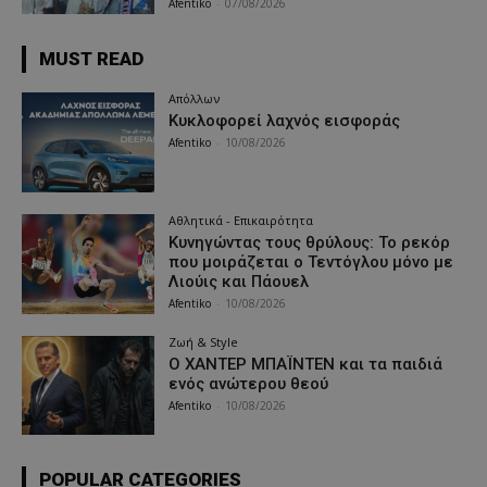
Afentiko
-
07/08/2026
MUST READ
Απόλλων
Κυκλοφορεί λαχνός εισφοράς
Afentiko
-
10/08/2026
Αθλητικά - Επικαιρότητα
Κυνηγώντας τους θρύλους: Το ρεκόρ
που μοιράζεται ο Τεντόγλου μόνο με
Λιούις και Πάουελ
Afentiko
-
10/08/2026
Ζωή & Style
Ο ΧΑΝΤΕΡ ΜΠΑΪΝΤΕΝ και τα παιδιά
ενός ανώτερου θεού
Afentiko
-
10/08/2026
POPULAR CATEGORIES