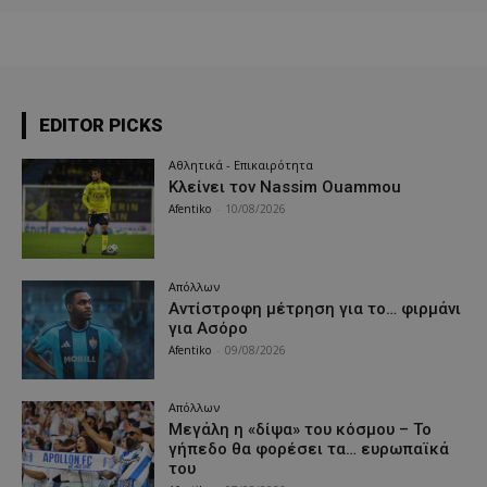
EDITOR PICKS
Αθλητικά - Επικαιρότητα
Κλείνει τον Nassim Ouammou
Afentiko
-
10/08/2026
Απόλλων
Αντίστροφη μέτρηση για το… φιρμάνι
για Ασόρο
Afentiko
-
09/08/2026
Απόλλων
Μεγάλη η «δίψα» του κόσμου – Το
γήπεδο θα φορέσει τα… ευρωπαϊκά
του