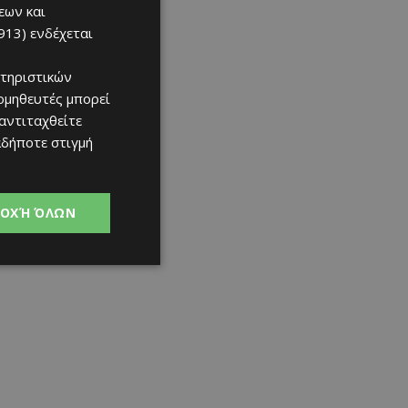
εων και
913)
ενδέχεται
τηριστικών
ομηθευτές μπορεί
 αντιταχθείτε
αδήποτε στιγμή
ΟΧΉ ΌΛΩΝ