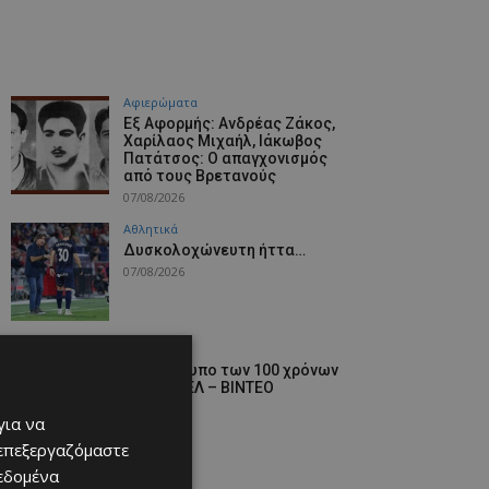
Aφιερώματα
Εξ Αφορμής: Ανδρέας Ζάκος,
Χαρίλαος Μιχαήλ, Ιάκωβος
Πατάτσος: Ο απαγχονισμός
από τους Βρετανούς
07/08/2026
Αθλητικά
Δυσκολοχώνευτη ήττα…
07/08/2026
Αθλητικά
Το λογότυπο των 100 χρόνων
του ΑΠΟΕΛ – ΒΙΝΤΕΟ
07/08/2026
για να
 επεξεργαζόμαστε
δεδομένα