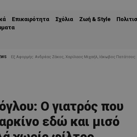
κά
Επικαιρότητα
Σχόλια
Ζωή & Style
Πολιτι
ώματα
EWS
Εξ Αφορμής: Ανδρέας Ζάκος, Χαρίλαος Μιχαήλ, Ιάκωβος Πατάτσος:
όγλου: Ο γιατρός που
αρκίνο εδώ και μισό
λά χωρίς φίλτρο