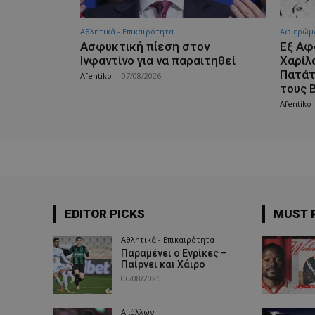
Αθλητικά - Επικαιρότητα
Aφιερώμ
Ασφυκτική πίεση στον
Εξ Αφ
Ινφαντίνο για να παραιτηθεί
Χαρίλ
Πατάτ
Afentiko
-
07/08/2026
τους 
Afentiko
EDITOR PICKS
MUST 
Αθλητικά - Επικαιρότητα
Παραμένει ο Ενρίκες –
Παίρνει και Χάιρο
06/08/2026
Απόλλων