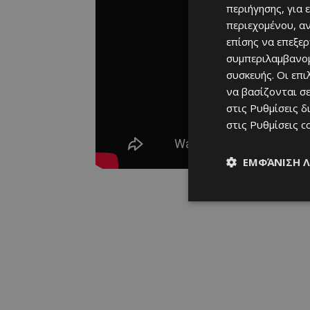
περιήγησης, για 
περιεχομένου, α
επίσης να επεξε
συμπεριλαμβανομ
συσκευής. Οι επ
να βασίζονται σε
στις
Ρυθμίσεις δ
στις
Ρυθμίσεις c
ΕΜΦΆΝΙΣΗ 