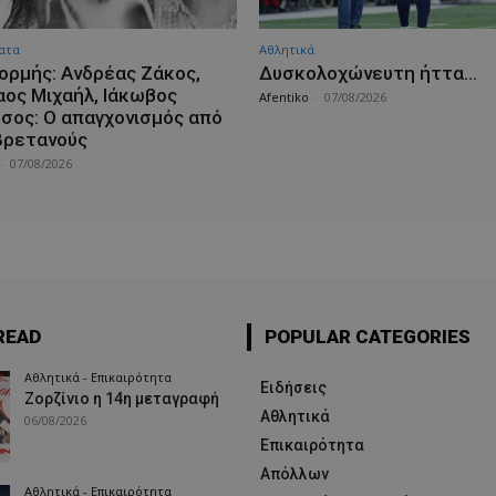
ατα
Αθλητικά
ορμής: Ανδρέας Ζάκος,
Δυσκολοχώνευτη ήττα…
αος Μιχαήλ, Ιάκωβος
Afentiko
-
07/08/2026
σος: Ο απαγχονισμός από
Βρετανούς
-
07/08/2026
READ
POPULAR CATEGORIES
Αθλητικά - Επικαιρότητα
Ειδήσεις
Ζορζίνιο η 14η μεταγραφή
Αθλητικά
06/08/2026
Επικαιρότητα
Απόλλων
Αθλητικά - Επικαιρότητα