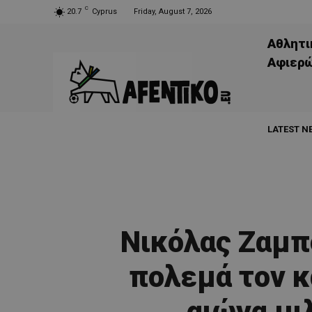
C
20.7
Cyprus
Friday, August 7, 2026
Αθλητι
Aφιερ
LATEST N
Νικόλας Ζαμπ
πολεμά τον κ
αιώνα μι