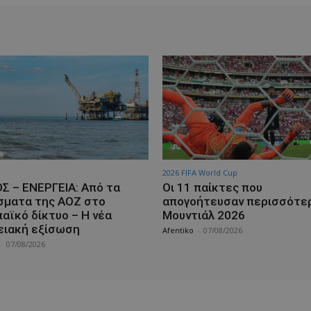
2026 FIFA World Cup
Σ – ΕΝΕΡΓΕΙΑ: Από τα
Οι 11 παίκτες που
σματα της ΑΟΖ στο
απογοήτευσαν περισσότε
αϊκό δίκτυο – Η νέα
Μουντιάλ 2026
ειακή εξίσωση
Afentiko
-
07/08/2026
-
07/08/2026