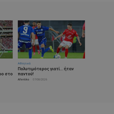
Αθλητικά
Πολυτιμότερος γιατί… ήταν
ρο στο
παντού!
Afentiko
-
07/08/2026