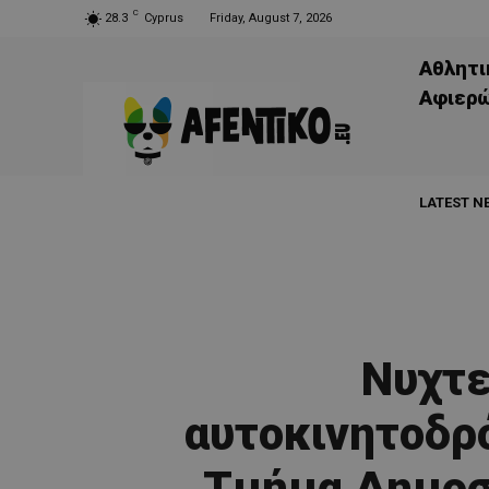
C
28.3
Cyprus
Friday, August 7, 2026
Αθλητι
Aφιερ
LATEST N
Νυχτε
αυτοκινητοδρ
Τμήμα Δημοσ