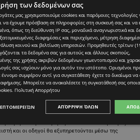
νώ η είσοδος και έξοδος προς Λειβάδια θα παραμείνει
χρήση των δεδομένων σας
ος Βορόκληνης.
εργάτες μας χρησιμοποιούμε cookies και παρόμοιες τεχνολογίες 
ι να έχουμε πρόσβαση σε πληροφορίες στη συσκευή σας και να
ένα, όπως τη διεύθυνση IP σας, μοναδικά αναγνωριστικά και 
εξατομικευμένες διαφημίσεις και περιεχόμενο, μέτρηση διαφημίσ
νάλυση κοινού και βελτίωση υπηρεσιών.
Προμηθευτές τρίτων (1
ργάζονται τα δεδομένα σας για αυτούς και άλλους σκοπούς,
ένης της χρήσης ακριβών δεδομένων γεωεντοπισμού και χαρακ
ιλογές σας ισχύουν μόνο για αυτόν τον ιστότοπο. Ορισμένοι πρ
 έννομο συμφέρον αντί για συγκατάθεση· έχετε το δικαίωμα να
ιαφήμισης
. Μπορείτε να ανακαλέσετε τη συγκατάθεσή σας οποι
ookies
.
Πολιτική Απορρήτου
ΛΕΠΤΟΜΕΡΕΙΏΝ
ΑΠΌΡΡΙΨΗ ΌΛΩΝ
ΑΠΟΔ
ασκευή 13 Φεβρουαρίου, μεταξύ 08:00 και 15:00, θα
τήματος ομβρίων υδάτων στην έξοδο της Βιομηχανικής
εροδρόμιο Λάρνακας προς Δεκέλεια και Παραλίμνι). Η
ιστή και οι οδηγοί θα εξυπηρετούνται μέσω της