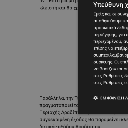
αντίθετο ρεύμα με αμφίδρομη κίνηση, ε
Υπεύθυνη 
κλειστή και θα χρησιμοποιείται η έξοδ
Εμείς και οι συν
αποθηκεύουμε κα
προσωπικά δεδομ
περιήγησης, για 
περιεχομένου, α
επίσης να επεξε
συμπεριλαμβανομ
συσκευής. Οι επ
να βασίζονται σε
στις
Ρυθμίσεις δ
στις
Ρυθμίσεις c
ΕΜΦΆΝΙΣΗ 
Παράλληλα, την Τετάρτη 11 και την Παρ
πραγματοποιείται καθαρισμός του συσ
Περιοχής Αραδίππου (κατεύθυνση από Α
συγκεκριμένη έξοδος θα παραμείνει κλε
δυτικής εξόδου Αραδίππου.