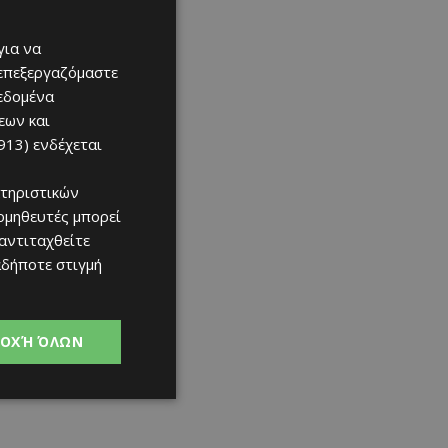
για να
 επεξεργαζόμαστε
δεδομένα
εων και
913)
ενδέχεται
τηριστικών
ομηθευτές μπορεί
 αντιταχθείτε
αδήποτε στιγμή
ΟΧΉ ΌΛΩΝ