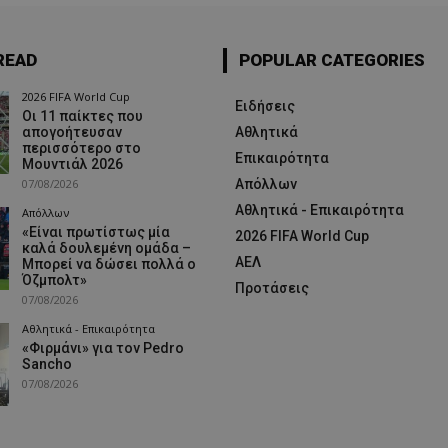
READ
POPULAR CATEGORIES
2026 FIFA World Cup
Ειδήσεις
Οι 11 παίκτες που
απογοήτευσαν
Αθλητικά
περισσότερο στο
Επικαιρότητα
Μουντιάλ 2026
07/08/2026
Απόλλων
Αθλητικά - Επικαιρότητα
Απόλλων
«Είναι πρωτίστως μία
2026 FIFA World Cup
καλά δουλεμένη ομάδα –
ΑΕΛ
Μπορεί να δώσει πολλά ο
Όζμπολτ»
Προτάσεις
07/08/2026
Αθλητικά - Επικαιρότητα
«Φιρμάνι» για τον Pedro
Sancho
07/08/2026