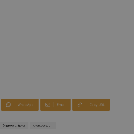
WhatsApp
Email
Copy URL
΄δημόσια έργα
ανακοίνωση