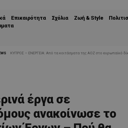
κά
Επικαιρότητα
Σχόλια
Ζωή & Style
Πολιτι
ώματα
EWS
ΚΥΠΡΟΣ – ΕΝΕΡΓΕΙΑ: Από τα κοιτάσματα της ΑΟΖ στο ευρωπαϊκό δίκ
ρινά έργα σε
όμους ανακοίνωσε το
ίων Έργων – Πού θα