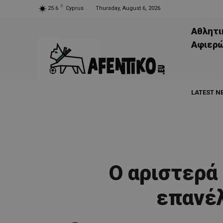
C
25.6
Cyprus
Thursday, August 6, 2026
Αθλητι
Aφιερ
LATEST N
Ο αριστερά
επανέ