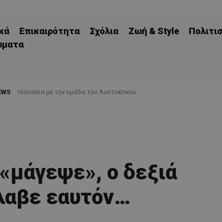
κά
Επικαιρότητα
Σχόλια
Ζωή & Style
Πολιτι
ώματα
EWS
Iσοπαλία με την ομάδα του Λουτσέσκου
 «μάγεψε», ο δεξιά
λαβε εαυτόν…