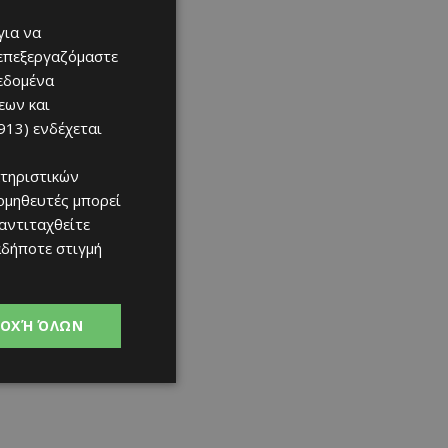
για να
 επεξεργαζόμαστε
δεδομένα
εων και
913)
ενδέχεται
τηριστικών
ομηθευτές μπορεί
 αντιταχθείτε
αδήποτε στιγμή
ΟΧΉ ΌΛΩΝ