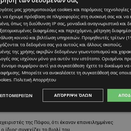
χρήση των δεδομένων σας
εργάτες μας χρησιμοποιούμε cookies και παρόμοιες τεχνολογίες 
ι ο παίχτης που έβαλε το γκολ – μαγεία, με το οποίο
ι να έχουμε πρόσβαση σε πληροφορίες στη συσκευή σας και να
η
για να πανηγυρίσουν τίτλο για 3
συνεχόμενη χρονιά.
ένα, όπως τη διεύθυνση IP σας, μοναδικά αναγνωριστικά και 
εξατομικευμένες διαφημίσεις και περιεχόμενο, μέτρηση διαφημίσ
 του οποίου επίσης η συμμετοχή ήταν καταλυτική (στο
νάλυση κοινού και βελτίωση υπηρεσιών.
Προμηθευτές τρίτων (1
τείλουν» το κύπελλο στο λιμανάκι.
ργάζονται τα δεδομένα σας για αυτούς και άλλους σκοπούς,
ένης της χρήσης ακριβών δεδομένων γεωεντοπισμού και χαρακ
ζουρώνεις την εικόνα σου, επαναλαμβάνοντας εαυτόν;
ιλογές σας ισχύουν μόνο για αυτόν τον ιστότοπο. Ορισμένοι πρ
 έννομο συμφέρον αντί για συγκατάθεση· έχετε το δικαίωμα να
κριτικές που δέχθηκες από την Ομόνοια, για το ότι δεν
ιαφήμισης
. Μπορείτε να ανακαλέσετε τη συγκατάθεσή σας οποι
πό το ταμείο της πράσινης εταιρίας. Ένα search στο
ookies
.
Πολιτική Απορρήτου
, βγαίνουν μπροστά σας όλα τα γεγονότα…
ΛΕΠΤΟΜΕΡΕΙΏΝ
ΑΠΌΡΡΙΨΗ ΌΛΩΝ
ΑΠΟΔ
ρε μπαγάσα Μπρούνο ένα βίντεο που κυκλοφορεί στα
ήσεις που έκανες προς την κερκίδα του Απόλλωνα.
αχειριστές της Πάφου, ότι έκαναν επανειλημμένες
 ίδιος συνεχίζει το βιολί του…