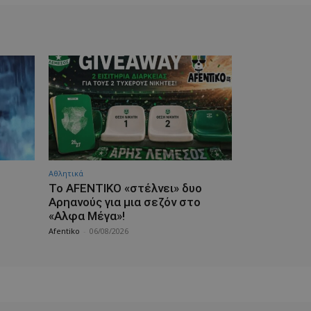
Αθλητικά
Το AFENTIKO «στέλνει» δυο
Αρηανούς για μια σεζόν στο
«Αλφα Μέγα»!
Afentiko
-
06/08/2026