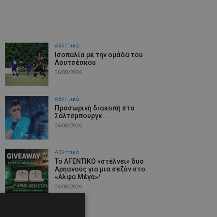
Αθλητικά
Iσοπαλία με την ομάδα του
Λουτσέσκου
06/08/2026
Αθλητικά
Προσωρινή διακοπή στο
Σάλτσμπουργκ…
06/08/2026
Αθλητικά
Το AFENTIKO «στέλνει» δυο
Αρηανούς για μια σεζόν στο
«Αλφα Μέγα»!
06/08/2026