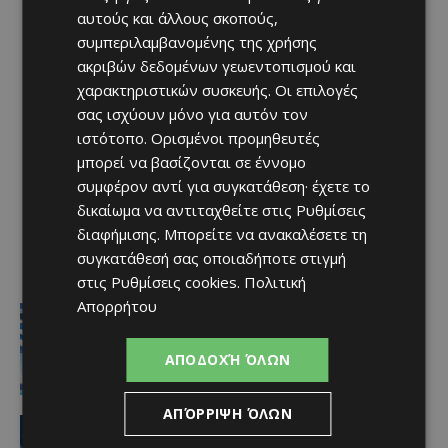
αυτούς και άλλους σκοπούς,
συμπεριλαμβανομένης της χρήσης
ακριβών δεδομένων γεωεντοπισμού και
χαρακτηριστικών συσκευής. Οι επιλογές
σας ισχύουν μόνο για αυτόν τον
ιστότοπο. Ορισμένοι προμηθευτές
μπορεί να βασίζονται σε έννομο
συμφέρον αντί για συγκατάθεση· έχετε το
δικαίωμα να αντιταχθείτε στις
Ρυθμίσεις
διαφήμισης
. Μπορείτε να ανακαλέσετε τη
συγκατάθεσή σας οποιαδήποτε στιγμή
στις
Ρυθμίσεις cookies
.
Πολιτική
Απορρήτου
Ειδήσεις
Στον αέρα η ακτοπλοϊκή Κύπρου –
Ελλάδας μετά το 2027 χωρίς νέα
ΑΠΟΔΟΧΉ ΌΛΩΝ
κρατική επιδότηση
Afentiko
-
07/08/2026
ΑΠΌΡΡΙΨΗ ΌΛΩΝ
ΑΕΛ
Ποδοσφαιριστές μπορούν να