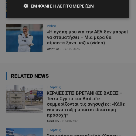
εγγράφονται στα μητρώα διαιτητών
ΕΜΦΆΝΙΣΗ ΛΕΠΤΟΜΕΡΕΙΏΝ
(κανονισμοί και προϋποθέσεις)
Afentiko
-
07/08/2026
video
«Η αγάπη μου για την ΑΕΛ δεν μπορεί
να σταματήσει – Μια μέρα θα
είμαστε ξανά μαζί» (video)
Afentiko
-
07/08/2026
RELATED NEWS
Ειδήσεις
ΚΕΡΑΙΕΣ ΣΤΙΣ ΒΡΕΤΑΝΙΚΕΣ ΒΑΣΕΙΣ –
Terra Cypria και BirdLife
συμμερίζονται τις ανησυχίες: «Κάθε
νέα ανάπτυξη απαιτεί ιδιαίτερη
προσοχή»
Afentiko
-
07/08/2026
Ειδήσεις
Στον αέρα η ακτοπλοϊκή Κύπρου –