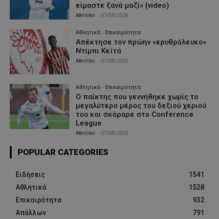
είμαστε ξανά μαζί» (video)
Afentiko
-
07/08/2026
Αθλητικά - Επικαιρότητα
Απέκτησε τον πρώην «ερυθρόλευκο»
Ντίμπι Κεϊτά
Afentiko
-
07/08/2026
Αθλητικά - Επικαιρότητα
Ο παίκτης που γεννήθηκε χωρίς το
μεγαλύτερο μέρος του δεξιού χεριού
του και σκόραρε στο Conference
League
Afentiko
-
07/08/2026
POPULAR CATEGORIES
Ειδήσεις
1541
Αθλητικά
1528
Επικαιρότητα
932
Απόλλων
791