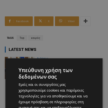
Facebook
X
Viber
TAGS
Top
καιρός
LATEST NEWS
Ειδήσεις
ΝΕΟ ΥΠΟΥΡΓΙΚΟ: Διαβεβαιώνονται
σήμερα τα νέα μέλη της Κυβέρνησης
Υπεύθυνη χρήση των
– Ακολουθούν οι παραδόσεις
δεδομένων σας
Υπουργείων
Afentiko
-
06/08/2026
Εμείς και οι συνεργάτες μας
χρησιμοποιούμε cookies και παρόμοιες
τεχνολογίες για να αποθηκεύουμε και να
έχουμε πρόσβαση σε πληροφορίες στη
συσκευή σας και να επεξεργαζόμαστε