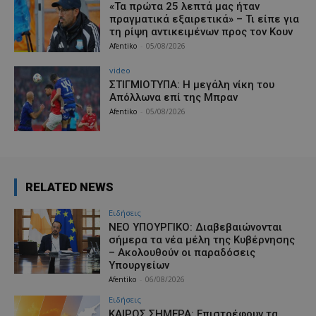
«Τα πρώτα 25 λεπτά μας ήταν
πραγματικά εξαιρετικά» – Τι είπε για
τη ρίψη αντικειμένων προς τον Κουν
Afentiko
-
05/08/2026
video
ΣΤΙΓΜΙΟΤΥΠΑ: Η μεγάλη νίκη του
Απόλλωνα επί της Μπραν
Afentiko
-
05/08/2026
RELATED NEWS
Ειδήσεις
ΝΕΟ ΥΠΟΥΡΓΙΚΟ: Διαβεβαιώνονται
σήμερα τα νέα μέλη της Κυβέρνησης
– Ακολουθούν οι παραδόσεις
Υπουργείων
Afentiko
-
06/08/2026
Ειδήσεις
ΚΑΙΡΟΣ ΣΗΜΕΡΑ: Επιστρέφουν τα