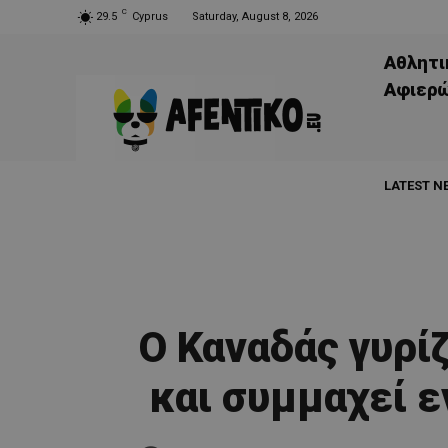
C
29.5
Cyprus
Saturday, August 8, 2026
Αθλητι
Aφιερ
LATEST N
Ο Καναδάς γυρί
και συμμαχεί ε