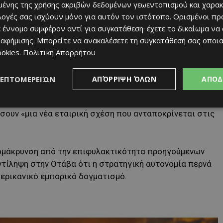
ίναι προφανής: η ενεργειακή του ισχύς δεν θα
ένης της χρήσης ακριβών δεδομένων γεωεντοπισμού και χαρακ
αμερικανικών διαδρόμων. Για την Κίνα, πρόκειται για
ιλογές σας ισχύουν μόνο για αυτόν τον ιστότοπο. Ορισμένοι πρ
και πολιτικά αξιόπιστους εταίρους, εκτός του
 έννομο συμφέρον αντί για συγκατάθεση· έχετε το δικαίωμα να
ιαφήμισης
. Μπορείτε να ανακαλέσετε τη συγκατάθεσή σας οποι
ookies
.
Πολιτική Απορρήτου
ΛΕΠΤΟΜΕΡΕΙΏΝ
ΑΠΌΡΡΙΨΗ ΌΛΩΝ
ΑΠΟΔ
ark Carney τόνισε ότι η σχέση Καναδά–Κίνας «έχει
αι στις δύο πλευρές του Ειρηνικού», προσθέτοντας ότι
ήσουν «μια νέα εταιρική σχέση που ανταποκρίνεται στις
ομάκρυνση από την επιφυλακτικότητα προηγούμενων
ντίληψη στην Οτάβα ότι η στρατηγική αυτονομία περνά
ερικανικό εμπορικό δογματισμό.