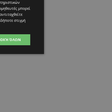
τηριστικών
ομηθευτές μπορεί
 αντιταχθείτε
αδήποτε στιγμή
ΟΧΉ ΌΛΩΝ