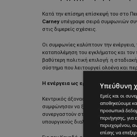
Κατά την επίσημη επίσκεψή του στο Πε
Carney
υπέγραψε σειρά συμφωνιών συνε
στις διμερείς σχέσεις.
Οι συμφωνίες καλύπτουν την ενέργεια, 
καταπολέμηση του εγκλήματος και τον 
βαθύτερη πολιτική επιλογή: η σταδιακ
σύστημα που λειτουργεί ολοένα και πε
Η ενέργεια ως εργαλείο ισχύος – και
Υπεύθυνη 
Εμείς και οι συν
Κεντρικός άξονας της προσέγγισης Οτά
αποθηκεύουμε κα
συμφώνησαν να ξεκινήσουν δομημένες συ
προσωπικά δεδομ
συνεργαστούν στην ανάπτυξη τεχνολογ
περιήγησης, για 
υπουργικούς διαλόγους κάθε 12 έως 18
περιεχομένου, α
επίσης να επεξε