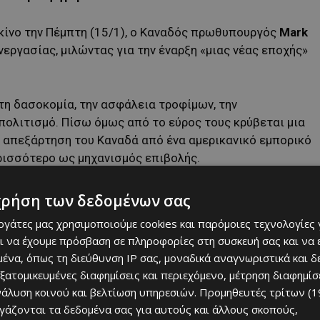
κίνο την Πέμπτη (15/1), ο Καναδός πρωθυπουργός
Mark
ργασίας, μιλώντας για την έναρξη «μιας νέας εποχής»
τη δασοκομία, την ασφάλεια τροφίμων, την
πολιτισμό. Πίσω όμως από το εύρος τους κρύβεται μια
ή απεξάρτηση του Καναδά από ένα αμερικανικό εμπορικό
ρισσότερο ως μηχανισμός επιβολής.
 αντίβαρο στις ΗΠΑ
χρήση των δεδομένων σας
εργάτες μας χρησιμοποιούμε cookies και παρόμοιες τεχνολογίες 
βας–Πεκίνου είναι η ενέργεια. Οι δύο πλευρές
ι να έχουμε πρόσβαση σε πληροφορίες στη συσκευή σας και να
νομιλίες για την ενεργειακή πολιτική και να
ένα, όπως τη διεύθυνση IP σας, μοναδικά αναγνωριστικά και 
ιών καθαρής ενέργειας, ενώ καθιερώνουν τακτικούς
εξατομικευμένες διαφημίσεις και περιεχόμενο, μέτρηση διαφημίσ
 μήνες.
νάλυση κοινού και βελτίωση υπηρεσιών.
Προμηθευτές τρίτων (1
ργάζονται τα δεδομένα σας για αυτούς και άλλους σκοπούς,