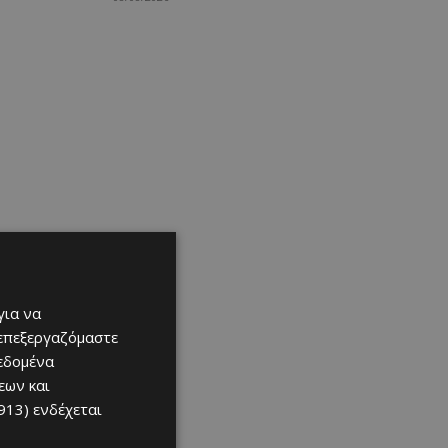
για να
 επεξεργαζόμαστε
δεδομένα
εων και
913)
ενδέχεται