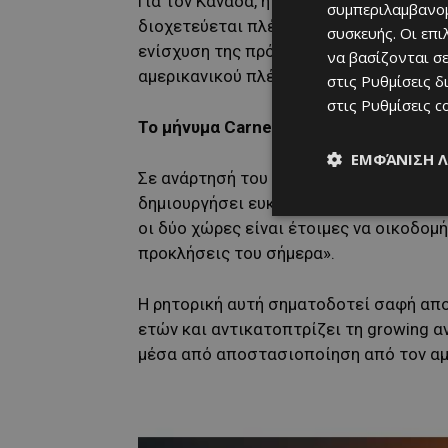
Για τον Καναδά, η στρατηγική σημασία ε
συμπεριλαμβανομ
διοχετεύεται πλέον αποκλειστικά μέσω 
συσκευής. Οι επ
ενίσχυση της πρόσβασης σε σταθερούς 
να βασίζονται σε
αμερικανικού πλέγματος πίεσης.
στις
Ρυθμίσεις δ
στις
Ρυθμίσεις c
Το μήνυμα Carney
από το Πεκίνο
ΕΜΦΆΝΙΣΗ 
Σε ανάρτησή του στην πλατφόρμα X, ο M
δημιουργήσει ευκαιρίες και ευημερία κ
οι δύο χώρες είναι έτοιμες να οικοδομ
προκλήσεις του σήμερα».
Η ρητορική αυτή σηματοδοτεί σαφή απ
ετών και αντικατοπτρίζει τη growing α
μέσα από αποστασιοποίηση από τον αμ