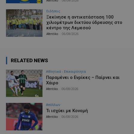
Afentiko
-
06/08/2026
Ειδήσεις
Ξεκίνησε η αντικατάσταση 100
χιλιομέτρων δικτύου ύδρευσης στο
κέντρο της Λεμεσού
Afentiko
-
06/08/2026
RELATED NEWS
Αθλητικά - Επικαιρότητα
Παραμένει ο Ενρίκες – Παίρνει και
Χάιρο
Afentiko
-
06/08/2026
Απόλλων
Τι ισχύει με Κονομή
Afentiko
-
06/08/2026