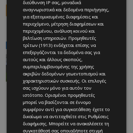
διεύθυνση IP σας, μοναδικά
αναγνωριστικά και δεδομένα περιήγησης,
Facebook
X
Viber
για εξατομικευμένες διαφημίσεις και
περιεχόμενο, μέτρηση διαφημίσεων και
περιεχομένου, ανάλυση κοινού και
TAGS
Top
ΓΕΣΥ
Κυπρος
ΟΑΥ
βελτίωση υπηρεσιών.
Προμηθευτές
τρίτων (1913)
ενδέχεται επίσης να
LATEST NEWS
επεξεργάζονται τα δεδομένα σας για
Αθλητικά - Επικαιρότητα
αυτούς και άλλους σκοπούς,
Παραμένει ο Ενρίκες – Παίρνει και
συμπεριλαμβανομένης της χρήσης
Χάιρο
ακριβών δεδομένων γεωεντοπισμού και
Afentiko
-
06/08/2026
χαρακτηριστικών συσκευής. Οι επιλογές
σας ισχύουν μόνο για αυτόν τον
ιστότοπο. Ορισμένοι προμηθευτές
μπορεί να βασίζονται σε έννομο
συμφέρον αντί για συγκατάθεση· έχετε το
δικαίωμα να αντιταχθείτε στις
Ρυθμίσεις
διαφήμισης
. Μπορείτε να ανακαλέσετε τη
συγκατάθεσή σας οποιαδήποτε στιγμή