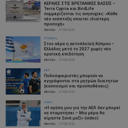
ΚΕΡΑΙΕΣ ΣΤΙΣ ΒΡΕΤΑΝΙΚΕΣ ΒΑΣΕΙΣ –
Terra Cypria και BirdLife
συμμερίζονται τις ανησυχίες: «Κάθε
νέα ανάπτυξη απαιτεί ιδιαίτερη
προσοχή»
Afentiko
-
07/08/2026
Ειδήσεις
Στον αέρα η ακτοπλοϊκή Κύπρου –
Ελλάδας μετά το 2027 χωρίς νέα
κρατική επιδότηση
Afentiko
-
07/08/2026
ΑΕΛ
Ποδοσφαιριστές μπορούν να
εγγράφονται στα μητρώα διαιτητών
(κανονισμοί και προϋποθέσεις)
Afentiko
-
07/08/2026
video
«Η αγάπη μου για την ΑΕΛ δεν μπορεί
να σταματήσει – Μια μέρα θα
είμαστε ξανά μαζί» (video)
Afentiko
-
07/08/2026