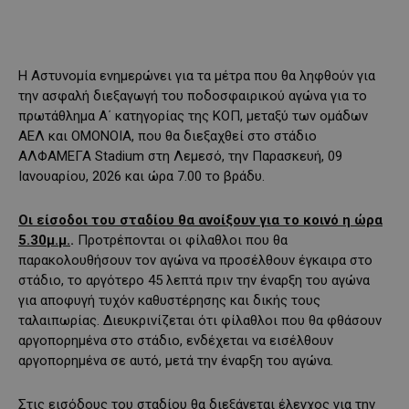
Η Αστυνομία ενημερώνει για τα μέτρα που θα ληφθούν για
την ασφαλή διεξαγωγή του ποδοσφαιρικού αγώνα για το
πρωτάθλημα Α΄ κατηγορίας της ΚΟΠ, μεταξύ των ομάδων
ΑΕΛ και ΟΜΟΝΟΙΑ, που θα διεξαχθεί στο στάδιο
ΑΛΦΑΜΕΓΑ Stadium στη Λεμεσό, την Παρασκευή, 09
Ιανουαρίου, 2026 και ώρα 7.00 το βράδυ.
Οι είσοδοι του σταδίου θα ανοίξουν για το κοινό η ώρα
5.30μ.μ.
.
Προτρέπονται οι φίλαθλοι που θα
παρακολουθήσουν τον αγώνα να προσέλθουν έγκαιρα στο
στάδιο, το αργότερο 45 λεπτά πριν την έναρξη του αγώνα
για αποφυγή τυχόν καθυστέρησης και δικής τους
ταλαιπωρίας. Διευκρινίζεται ότι φίλαθλοι που θα φθάσουν
αργοπορημένα στο στάδιο, ενδέχεται να εισέλθουν
αργοπορημένα σε αυτό, μετά την έναρξη του αγώνα.
Στις εισόδους του σταδίου θα διεξάγεται έλεγχος για την