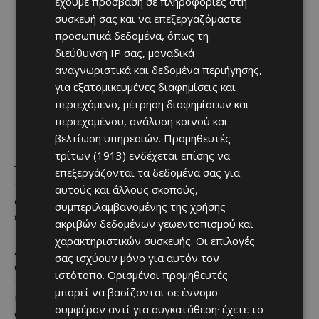
έχουμε πρόσβαση σε πληροφορίες στη
σταδίου όσο και στις κερκίδες αποκρύβοντας το
συσκευή σας και να επεξεργαζόμαστε
πρόσωπο του
προσωπικά δεδομένα, όπως τη
Οποιοσδήποτε δεν ακολουθεί τους πιο πάνω κανόνες
διεύθυνση IP σας, μοναδικά
μπορεί να εκδιωχθεί από το στάδιο χωρίς
αναγνωριστικά και δεδομένα περιήγησης,
προειδοποίηση και χωρίς να έχει καμία νομική απαίτηση
για εξατομικευμένες διαφημίσεις και
έναντι των αρχών του σταδίου ακόμα και αν κατέχει
περιεχόμενο, μέτρηση διαφημίσεων και
νόμιμο εισιτήριο εισόδου. Επίσης κινδυνεύει να
συλληφθεί και να του επιβληθεί αυστηρό χρηματικό
περιεχομένου, ανάλυση κοινού και
πρόστιμο
βελτίωση υπηρεσιών.
Προμηθευτές
τρίτων (1913)
ενδέχεται επίσης να
Τα σημεία συλλογής προσωπικών αντικειμένων είναι για
επεξεργάζονται τα δεδομένα σας για
τους οπαδούς της ΑΕΛ έξω από την είσοδο S1 και για τους
αυτούς και άλλους σκοπούς,
οπαδούς της ΟΜΟΝΟΙΑΣ στα νότια ταμεία, έξω από την
συμπεριλαμβανομένης της χρήσης
είσοδο Ν2.
ακριβών δεδομένων γεωεντοπισμού και
χαρακτηριστικών συσκευής. Οι επιλογές
Λόγω της πυκνής τροχαίας κίνησης που αναμένεται στους
σας ισχύουν μόνο για αυτόν τον
αυτοκινητόδρομους κατά τη μετάβαση και την αποχώρηση
ιστότοπο. Ορισμένοι προμηθευτές
των οπαδών από το στάδιο, καλούνται οι οδηγοί να είναι
μπορεί να βασίζονται σε έννομο
ιδιαίτερα προσεκτικοί, υπομονετικοί και να
συμφέρον αντί για συγκατάθεση· έχετε το
συμμορφώνονται με τις υποδείξεις των επί καθήκοντι