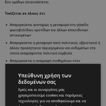
δύο ομάδων επισυνάπτεται.
Τονίζεται σε όλους ότι:
Απαγορεύεται αυστηρώς η μεταφορά στο γήπεδο
φωτοβολίδων, κροτίδων και άλλων επικίνδυνων
αντικειμένων
Απαγορεύεται η μεταφορά πανό πολιτικού, υβριστικού ή
άλλου προκλητικού περιεχομένου και ενδυμάτων στα
οποία αναγράφονται πολιτικά σύμβολα
Απαγορεύεται η αναγραφή συνθημάτων στον
περιβάλλοντα χώρο, στους τοίχους του σταδίου και
οπουδήποτε αλλού
Υπεύθυνη χρήση των
Απαγορεύεται η είσοδος εντός του σταδίου, φιλάθλων
δεδομένων σας
που έχουν στην κατοχή τους σακίδια ώμου και
προστατευτικά κράνη μοτοσικλετιστών
Εμείς και οι συνεργάτες μας
χρησιμοποιούμε cookies και παρόμοιες
Σε κανένα πρόσωπο, δεν θα επιτρέπεται να
τεχνολογίες για να αποθηκεύουμε και να
διακινείται τόσο στο περιβάλλοντα χώρο του