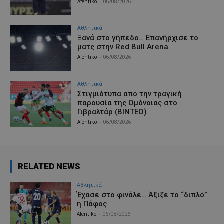
Afentiko
-
06/08/2026
Αθλητικά
Ξανά στο γήπεδο… Επανήρχισε το
ματς στην Red Bull Arena
Afentiko
-
06/08/2026
Αθλητικά
Στιγμιότυπα απο την τραγική
παρουσία της Ομόνοιας στο
Γιβραλτάρ (ΒΙΝΤΕΟ)
Afentiko
-
06/08/2026
RELATED NEWS
Αθλητικά
Έχασε στο φινάλε… Άξιζε το “διπλό”
η Πάφος
Afentiko
-
06/08/2026