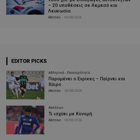
– 20 υποθέσεις σε Λεμεσό και
Λευκωσία
Afentiko
-
06/08/2026
EDITOR PICKS
Αθλητικά - Επικαιρότητα
Παραμένει ο Ενρίκες – Παίρνει και
Χάιρο
Afentiko
-
06/08/2026
Απόλλων
Τι ισχύει με Κονομή
Afentiko
-
06/08/2026