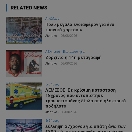
RELATED NEWS
Απόλλων
Πολύ μεγάλο ενδιαφέρον για ένα
«μαγικό χαρτάκι»
Afentiko
-
06/08/2026
Αθλητικά - Επικαιρότητα
Ζορζίνιο η 14η μεταγραφή
Afentiko
-
06/08/2026
Ειδήσεις
ΛΕΜΕΣΟΣ: Σε κρίσιμη κατάσταση
18χρονος που εντοπίστηκε
τραυματισμένος δίπλα από ηλεκτρικό
ποδήλατο
Afentiko
-
06/08/2026
Ειδήσεις
Σύλληψη 37χρονου για απάτη άνω των
€800 χιλ. με εισαγωγές αυτοκινήτων