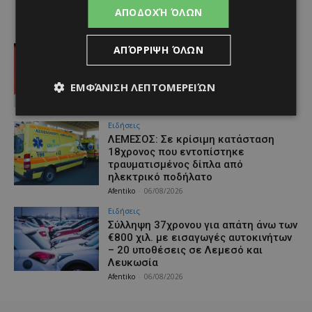
ΑΠΟΔΟΧΉ ΌΛΩΝ
Αθλητικά - Επικαιρότητα
ΑΠΌΡΡΙΨΗ ΌΛΩΝ
Ζορζίνιο η 14η μεταγραφή
Afentiko
-
06/08/2026
ΕΜΦΆΝΙΣΗ ΛΕΠΤΟΜΕΡΕΙΏΝ
Ειδήσεις
ΛΕΜΕΣΟΣ: Σε κρίσιμη κατάσταση
18χρονος που εντοπίστηκε
τραυματισμένος δίπλα από
ηλεκτρικό ποδήλατο
Afentiko
-
06/08/2026
Ειδήσεις
Σύλληψη 37χρονου για απάτη άνω των
€800 χιλ. με εισαγωγές αυτοκινήτων
– 20 υποθέσεις σε Λεμεσό και
Λευκωσία
Afentiko
-
06/08/2026