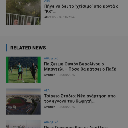
ΑΕΛ
Πήγε να δει το ‘χτίσιμο’ απο κοντά ο
“ΚΚ”…
Afentiko
-
08/08/2026
RELATED NEWS
Αθλητικά
Παίζει με Ουνιόν Βερολίνου ο
Μπάντελι – Πόσο θα κάτσει ο Παζέ
Afentiko
-
08/08/2026
ΑΕΛ
Τσίρειο Στάδιο: Νέα ανάρτηση απο
τον εγγονό του δωρητή…
Afentiko
-
08/08/2026
Αθλητικά
Πάνε Γιουρόπα Καπ oι Απόλλων