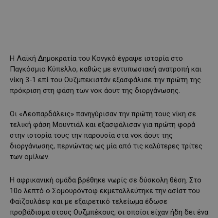
Η Λαϊκή Δημοκρατία του Κονγκό έγραψε ιστορία στο
Παγκόσμιο Κύπελλο, καθώς με εντυπωσιακή ανατροπή και
νίκη 3-1 επί του Ουζμπεκιστάν εξασφάλισε την πρώτη της
πρόκριση στη φάση των νοκ άουτ της διοργάνωσης.
Οι «Λεοπαρδάλεις» πανηγύρισαν την πρώτη τους νίκη σε
τελική φάση Μουντιάλ και εξασφάλισαν για πρώτη φορά
στην ιστορία τους την παρουσία στα νοκ άουτ της
διοργάνωσης, περνώντας ως μία από τις καλύτερες τρίτες
των ομίλων.
Η αφρικανική ομάδα βρέθηκε νωρίς σε δύσκολη θέση. Στο
10ο λεπτό ο Σομουρόντοφ εκμεταλλεύτηκε την ασίστ του
Φαϊζουλάεφ και με εξαιρετικό τελείωμα έδωσε
προβάδισμα στους Ουζμπέκους, οι οποίοι είχαν ήδη δει ένα