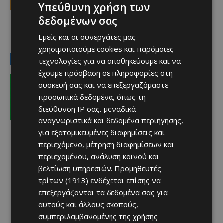
Facebook
X
Viber
Υπεύθυνη χρήση των
δεδομένων σας
TAGS
Top
Εμείς και οι συνεργάτες μας
χρησιμοποιούμε cookies και παρόμοιες
LATEST NEWS
τεχνολογίες για να αποθηκεύουμε και να
έχουμε πρόσβαση σε πληροφορίες στη
Αθλητικά
συσκευή σας και να επεξεργαζόμαστε
Παίζει με Ουνιόν Βερολίνου ο
Μπάντελι – Πόσο θα κάτσει ο Παζέ
προσωπικά δεδομένα, όπως τη
Afentiko
-
08/08/2026
διεύθυνση IP σας, μοναδικά
αναγνωριστικά και δεδομένα περιήγησης,
για εξατομικευμένες διαφημίσεις και
περιεχόμενο, μέτρηση διαφημίσεων και
περιεχομένου, ανάλυση κοινού και
βελτίωση υπηρεσιών.
Προμηθευτές
τρίτων (1913)
ενδέχεται επίσης να
επεξεργάζονται τα δεδομένα σας για
αυτούς και άλλους σκοπούς,
συμπεριλαμβανομένης της χρήσης