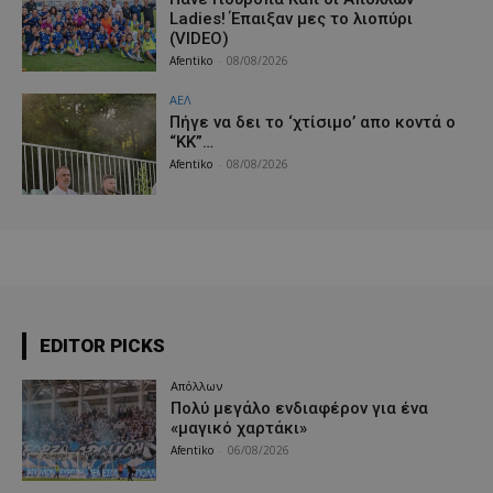
Ladies! Έπαιξαν μες το λιοπύρι
(VIDEO)
Afentiko
-
08/08/2026
ΑΕΛ
Πήγε να δει το ‘χτίσιμο’ απο κοντά ο
“ΚΚ”…
Afentiko
-
08/08/2026
EDITOR PICKS
Απόλλων
Πολύ μεγάλο ενδιαφέρον για ένα
«μαγικό χαρτάκι»
Afentiko
-
06/08/2026