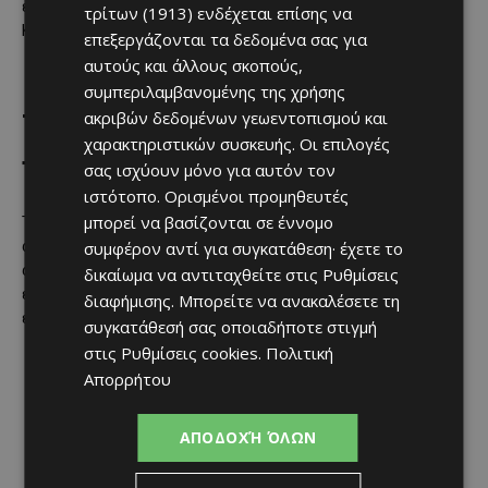
έχει στο παρελθόν αξιοποιήσει λιμενικές υποδομές της
τρίτων (1913)
ενδέχεται επίσης να
Κύπρου.
επεξεργάζονται τα δεδομένα σας για
αυτούς και άλλους σκοπούς,
συμπεριλαμβανομένης της χρήσης
ακριβών δεδομένων γεωεντοπισμού και
Τι ισχύει για αεροδρόμια και
χαρακτηριστικών συσκευής. Οι επιλογές
πτήσεις
σας ισχύουν μόνο για αυτόν τον
ιστότοπο. Ορισμένοι προμηθευτές
μπορεί να βασίζονται σε έννομο
Τα αεροδρόμια Λάρνακας και Πάφου λειτουργούν κανονικά,
αν και παραμένουν σε αυξημένη επιτήρηση. Δεν έχουν
συμφέρον αντί για συγκατάθεση· έχετε το
ανακοινωθεί ακυρώσεις πτήσεων λόγω του περιστατικού,
δικαίωμα να αντιταχθείτε στις
Ρυθμίσεις
ενώ οι αεροπορικές εταιρείες παρακολουθούν τις
διαφήμισης
. Μπορείτε να ανακαλέσετε τη
εξελίξεις.
συγκατάθεσή σας οποιαδήποτε στιγμή
στις
Ρυθμίσεις cookies
.
Πολιτική
Απορρήτου
ΑΠΟΔΟΧΉ ΌΛΩΝ