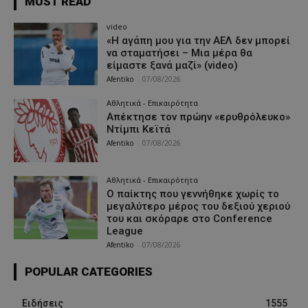
MUST READ
video
«Η αγάπη μου για την ΑΕΛ δεν μπορεί
να σταματήσει – Μια μέρα θα
είμαστε ξανά μαζί» (video)
Afentiko
-
07/08/2026
Αθλητικά - Επικαιρότητα
Απέκτησε τον πρώην «ερυθρόλευκο»
Ντίμπι Κεϊτά
Afentiko
-
07/08/2026
Αθλητικά - Επικαιρότητα
Ο παίκτης που γεννήθηκε χωρίς το
μεγαλύτερο μέρος του δεξιού χεριού
του και σκόραρε στο Conference
League
Afentiko
-
07/08/2026
POPULAR CATEGORIES
Ειδήσεις
1555