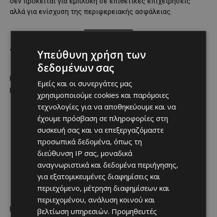
δεν πρόκειται για εμπλοκή σε επιθετικές επιχειρήσεις
αλλά για ενίσχυση της περιφερειακής ασφάλειας.
Τι αναμένεται από τη Γαλλία
Υπεύθυνη χρήση των
δεδομένων σας
Η Γαλλία δεν έχει ανακοινώσει αποστολή συγκεκριμένων
Εμείς και οι συνεργάτες μας
μέσων στην Κύπρο μέχρι στιγμής. Ωστόσο:
χρησιμοποιούμε cookies και παρόμοιες
τεχνολογίες για να αποθηκεύουμε και να
Παρίσι και Λευκωσία βρίσκονται σε ανοιχτή γραμμή
έχουμε πρόσβαση σε πληροφορίες στη
επικοινωνίας.
συσκευή σας και να επεξεργαζόμαστε
Δεν αποκλείεται ενίσχυση ναυτικής παρουσίας στην
προσωπικά δεδομένα, όπως τη
Ανατολική Μεσόγειο.
διεύθυνση IP σας, μοναδικά
αναγνωριστικά και δεδομένα περιήγησης,
Σε ευρωπαϊκό επίπεδο συζητείται το πλαίσιο
συντονισμένης αντίδρασης σε περίπτωση περαιτέρω
για εξατομικευμένες διαφημίσεις και
κλιμάκωσης.
περιεχόμενο, μέτρηση διαφημίσεων και
περιεχομένου, ανάλυση κοινού και
Η Γαλλία διατηρεί στρατηγικά συμφέροντα στην περιοχή και
βελτίωση υπηρεσιών.
Προμηθευτές