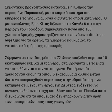
Σημαντικές βροχοπτώσεις κατέγραψε η Κύπρος την
περασμένη Παρασκευή, με το καιρικό σύστημα που
επηρέασε το νησί να αυξάνει αισθητά τα αποθέματα νερού. Ο
μετεωρολόγος Έρικ Κίτας δήλωσε στο Κανάλι 6 ότι στην
περιοχή του Τροόδους σημειώθηκαν πάνω από 100
χιλιοστά βροχής, χαρακτηρίζοντας το φαινόμενο ιδιαίτερα
ωφέλιμο για τα ορεινά, τα ημιορεινά και κυρίως το
νοτιοδυτικό τμήμα της οροσειράς.
Σύμφωνα με τον ίδιο, μέσα σε 72 ώρες εισήλθαν περίπου 10
εκατομμύρια κυβικά μέτρα νερού στα φράγματα, με τα μισά
να κατευθύνονται στον νότιο αγωγό. Επισήμανε ότι
χρειάζονται ακόμη περίπου 5 εκατομμύρια κυβικά μέτρα
ώστε να αποφευχθούν περικοπές στην υδροδότηση, ενώ
εκτίμησε ότι μέχρι την ερχόμενη Δευτέρα ενδέχεται να
συγκεντρωθεί αντίστοιχη επιπλέον ποσότητα. Παρόλα αυτά,
διευκρίνισε ότι τα αποθέματα δεν επαρκούν για την άρση
των περιορισμών προς τους γεωργούς.