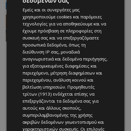
δεδομένων σας
LATEST NEWS
Εμείς και οι συνεργάτες μας
χρησιμοποιούμε cookies και παρόμοιες
Ειδήσεις
ΝΕΟ ΥΠΟΥΡΓΙΚΟ: Διαβεβαιώνονται
τεχνολογίες για να αποθηκεύουμε και να
σήμερα τα νέα μέλη της Κυβέρνησης
έχουμε πρόσβαση σε πληροφορίες στη
– Ακολουθούν οι παραδόσεις
συσκευή σας και να επεξεργαζόμαστε
Υπουργείων
προσωπικά δεδομένα, όπως τη
Afentiko
-
06/08/2026
διεύθυνση IP σας, μοναδικά
αναγνωριστικά και δεδομένα περιήγησης,
για εξατομικευμένες διαφημίσεις και
περιεχόμενο, μέτρηση διαφημίσεων και
περιεχομένου, ανάλυση κοινού και
βελτίωση υπηρεσιών.
Προμηθευτές
τρίτων (1913)
ενδέχεται επίσης να
επεξεργάζονται τα δεδομένα σας για
αυτούς και άλλους σκοπούς,
συμπεριλαμβανομένης της χρήσης
ακριβών δεδομένων γεωεντοπισμού και
χαρακτηριστικών συσκευής. Οι επιλογές