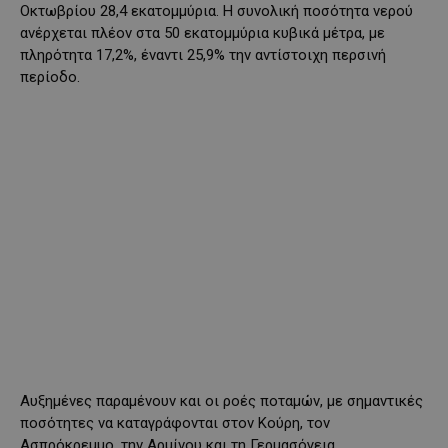
Οκτωβρίου 28,4 εκατομμύρια. Η συνολική ποσότητα νερού
ανέρχεται πλέον στα 50 εκατομμύρια κυβικά μέτρα, με
πληρότητα 17,2%, έναντι 25,9% την αντίστοιχη περσινή
περίοδο.
Αυξημένες παραμένουν και οι ροές ποταμών, με σημαντικές
ποσότητες να καταγράφονται στον Κούρη, τον
Ασπρόκρεμμο, την Αρμίνου και τη Γερμασόγεια.