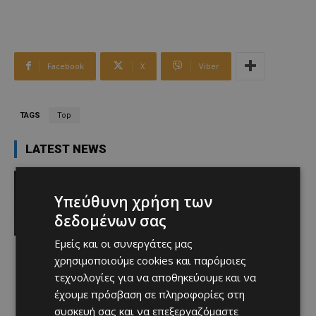
Facebook
X
Viber
TAGS
Top
LATEST NEWS
Αθλητικά
Μια συγκλονιστική εξομολόγηση του
Υπεύθυνη χρήση των
Μέσι για τον πατέρα του (ΒΙΝΤΕΟ)
δεδομένων σας
Afentiko
-
09/08/2026
Εμείς και οι συνεργάτες μας
χρησιμοποιούμε cookies και παρόμοιες
τεχνολογίες για να αποθηκεύουμε και να
έχουμε πρόσβαση σε πληροφορίες στη
συσκευή σας και να επεξεργαζόμαστε