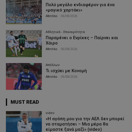
Πολύ μεγάλο ενδιαφέρον για ένα
«μαγικό χαρτάκι»
Afentiko
-
06/08/2026
Αθλητικά - Επικαιρότητα
Παραμένει ο Ενρίκες – Παίρνει και
Χάιρο
Afentiko
-
06/08/2026
Απόλλων
Τι ισχύει με Κονομή
Afentiko
-
06/08/2026
MUST READ
video
«Η αγάπη μου για την ΑΕΛ δεν μπορεί
να σταματήσει – Μια μέρα θα
είμαστε ξανά μαζί» (video)