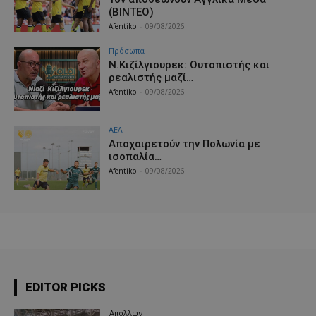
(ΒΙΝΤΕΟ)
Afentiko
-
09/08/2026
Πρόσωπα
Ν.Κιζίλγιουρεκ: Ουτοπιστής και
ρεαλιστής μαζί…
Afentiko
-
09/08/2026
ΑΕΛ
Aποχαιρετούν την Πολωνία με
ισοπαλία…
Afentiko
-
09/08/2026
EDITOR PICKS
Απόλλων