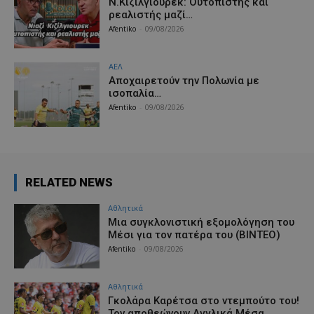
Ν.Κιζίλγιουρεκ: Ουτοπιστής και
ρεαλιστής μαζί…
Afentiko
-
09/08/2026
ΑΕΛ
Aποχαιρετούν την Πολωνία με
ισοπαλία…
Afentiko
-
09/08/2026
RELATED NEWS
Αθλητικά
Μια συγκλονιστική εξομολόγηση του
Μέσι για τον πατέρα του (ΒΙΝΤΕΟ)
Afentiko
-
09/08/2026
Αθλητικά
Γκολάρα Καρέτσα στο ντεμπούτο του!
Τον αποθεώνουν Αγγλικά Μέσα