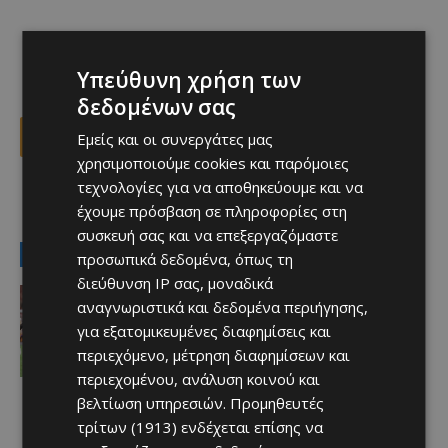
Υπεύθυνη χρήση των
δεδομένων σας
Facebook
X
Viber
Εμείς και οι συνεργάτες μας
χρησιμοποιούμε cookies και παρόμοιες
τεχνολογίες για να αποθηκεύουμε και να
TAGS
Top
έχουμε πρόσβαση σε πληροφορίες στη
συσκευή σας και να επεξεργαζόμαστε
LATEST NEWS
προσωπικά δεδομένα, όπως τη
διεύθυνση IP σας, μοναδικά
Αθλητικά
αναγνωριστικά και δεδομένα περιήγησης,
Έχασε στο φινάλε… Άξιζε το “διπλό”
η Πάφος
για εξατομικευμένες διαφημίσεις και
Afentiko
-
06/08/2026
περιεχόμενο, μέτρηση διαφημίσεων και
περιεχομένου, ανάλυση κοινού και
βελτίωση υπηρεσιών.
Προμηθευτές
τρίτων (1913)
ενδέχεται επίσης να