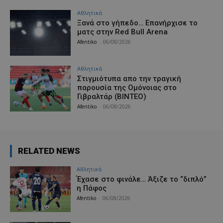
Αθλητικά
Ξανά στο γήπεδο… Επανήρχισε το
ματς στην Red Bull Arena
Afentiko
-
06/08/2026
Αθλητικά
Στιγμιότυπα απο την τραγική
παρουσία της Ομόνοιας στο
Γιβραλτάρ (ΒΙΝΤΕΟ)
Afentiko
-
06/08/2026
RELATED NEWS
Αθλητικά
Έχασε στο φινάλε… Άξιζε το “διπλό”
η Πάφος
Afentiko
-
06/08/2026