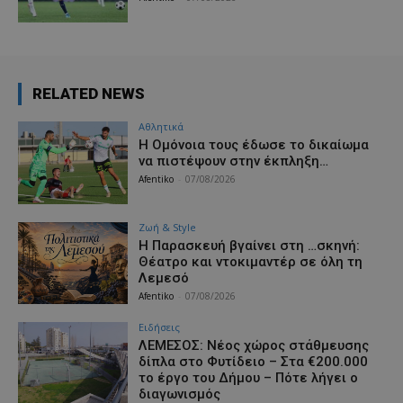
RELATED NEWS
Αθλητικά
Η Ομόνοια τους έδωσε το δικαίωμα
να πιστέψουν στην έκπληξη…
Afentiko
-
07/08/2026
Ζωή & Style
Η Παρασκευή βγαίνει στη …σκηνή:
Θέατρο και ντοκιμαντέρ σε όλη τη
Λεμεσό
Afentiko
-
07/08/2026
Ειδήσεις
ΛΕΜΕΣΟΣ: Νέος χώρος στάθμευσης
δίπλα στο Φυτίδειο – Στα €200.000
το έργο του Δήμου – Πότε λήγει ο
διαγωνισμός