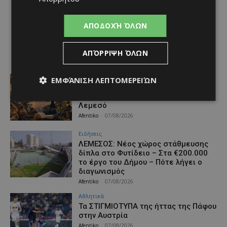
ΑΠΟΔΟΧΉ ΌΛΩΝ
ΑΠΌΡΡΙΨΗ ΌΛΩΝ
Ζωή & Style
ΕΜΦΆΝΙΣΗ ΛΕΠΤΟΜΕΡΕΙΏΝ
Η Παρασκευή βγαίνει στη …σκηνή:
Θέατρο και ντοκιμαντέρ σε όλη τη
Λεμεσό
Afentiko
-
07/08/2026
Ειδήσεις
ΛΕΜΕΣΟΣ: Νέος χώρος στάθμευσης
δίπλα στο Φυτίδειο – Στα €200.000
το έργο του Δήμου – Πότε λήγει ο
διαγωνισμός
Afentiko
-
07/08/2026
Αθλητικά
Τα ΣΤΙΓΜΙΟΤΥΠΑ της ήττας της Πάφου
στην Αυστρία
Afentiko
-
07/08/2026