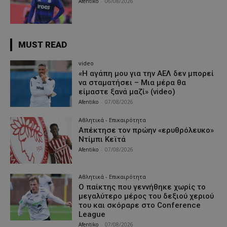
Afentiko
-
06/08/2026
MUST READ
video
«Η αγάπη μου για την ΑΕΛ δεν μπορεί
να σταματήσει – Μια μέρα θα
είμαστε ξανά μαζί» (video)
Afentiko
-
07/08/2026
Αθλητικά - Επικαιρότητα
Απέκτησε τον πρώην «ερυθρόλευκο»
Ντίμπι Κεϊτά
Afentiko
-
07/08/2026
Αθλητικά - Επικαιρότητα
Ο παίκτης που γεννήθηκε χωρίς το
μεγαλύτερο μέρος του δεξιού χεριού
του και σκόραρε στο Conference
League
Afentiko
-
07/08/2026