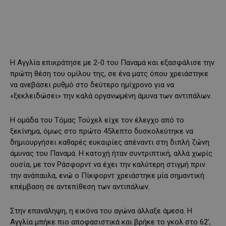
Η Αγγλία επικράτησε με 2-0 του Παναμά και εξασφάλισε την
πρώτη θέση του ομίλου της, σε ένα ματς όπου χρειάστηκε
να ανεβάσει ρυθμό στο δεύτερο ημίχρονο για να
«ξεκλειδώσει» την καλά οργανωμένη άμυνα των αντιπάλων.
Η ομάδα του Τόμας Τούχελ είχε τον έλεγχο από το
ξεκίνημα, όμως στο πρώτο 45λεπτο δυσκολεύτηκε να
δημιουργήσει καθαρές ευκαιρίες απέναντι στη διπλή ζώνη
άμυνας του Παναμά. Η κατοχή ήταν συντριπτική, αλλά χωρίς
ουσία, με τον Ράσφορντ να έχει την καλύτερη στιγμή πριν
την ανάπαυλα, ενώ ο Πίκφορντ χρειάστηκε μία σημαντική
επέμβαση σε αντεπίθεση των αντιπάλων.
Στην επανάληψη, η εικόνα του αγώνα άλλαξε άμεσα. Η
Αγγλία μπήκε πιο αποφασιστικά και βρήκε το γκολ στο 62’,