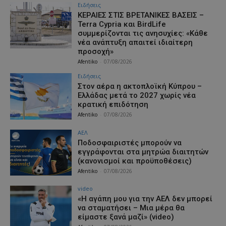
Ειδήσεις
ΚΕΡΑΙΕΣ ΣΤΙΣ ΒΡΕΤΑΝΙΚΕΣ ΒΑΣΕΙΣ –
Terra Cypria και BirdLife
συμμερίζονται τις ανησυχίες: «Κάθε
νέα ανάπτυξη απαιτεί ιδιαίτερη
προσοχή»
Afentiko
-
07/08/2026
Ειδήσεις
Στον αέρα η ακτοπλοϊκή Κύπρου –
Ελλάδας μετά το 2027 χωρίς νέα
κρατική επιδότηση
Afentiko
-
07/08/2026
ΑΕΛ
Ποδοσφαιριστές μπορούν να
εγγράφονται στα μητρώα διαιτητών
(κανονισμοί και προϋποθέσεις)
Afentiko
-
07/08/2026
video
«Η αγάπη μου για την ΑΕΛ δεν μπορεί
να σταματήσει – Μια μέρα θα
είμαστε ξανά μαζί» (video)