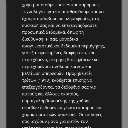
νέα ανάπτυξη απαιτεί ιδιαίτερη
χρησιμοποιούμε cookies και παρόμοιες
προσοχή»
τεχνολογίες για να αποθηκεύουμε και να
Afentiko
-
07/08/2026
έχουμε πρόσβαση σε πληροφορίες στη
συσκευή σας και να επεξεργαζόμαστε
προσωπικά δεδομένα, όπως τη
διεύθυνση IP σας, μοναδικά
αναγνωριστικά και δεδομένα περιήγησης,
για εξατομικευμένες διαφημίσεις και
περιεχόμενο, μέτρηση διαφημίσεων και
περιεχομένου, ανάλυση κοινού και
βελτίωση υπηρεσιών.
Προμηθευτές
τρίτων (1913)
ενδέχεται επίσης να
επεξεργάζονται τα δεδομένα σας για
αυτούς και άλλους σκοπούς,
συμπεριλαμβανομένης της χρήσης
ακριβών δεδομένων γεωεντοπισμού και
χαρακτηριστικών συσκευής. Οι επιλογές
σας ισχύουν μόνο για αυτόν τον
ιστότοπο. Ορισμένοι προμηθευτές