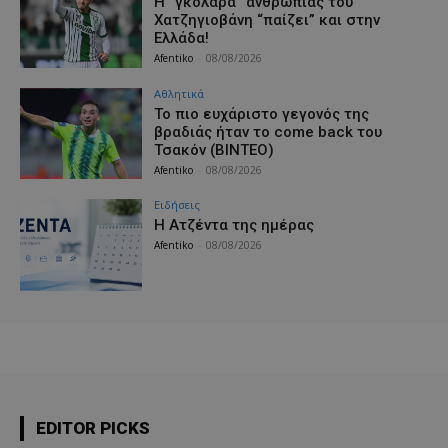
Η “γκολάρα” ανθρωπιάς του
Χατζηγιοβάνη “παίζει” και στην
Ελλάδα!
Afentiko
-
08/08/2026
Αθλητικά
Το πιο ευχάριστο γεγονός της
βραδιάς ήταν το come back του
Τσακόν (ΒΙΝΤΕΟ)
Afentiko
-
08/08/2026
Ειδήσεις
Η Ατζέντα της ημέρας
Afentiko
-
08/08/2026
EDITOR PICKS