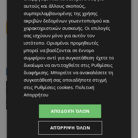
αυτούς και άλλους σκοπούς,
συμπεριλαμβανομένης της χρήσης
ακριβών δεδομένων γεωεντοπισμού και
Facebook
X
Viber
χαρακτηριστικών συσκευής. Οι επιλογές
σας ισχύουν μόνο για αυτόν τον
ιστότοπο. Ορισμένοι προμηθευτές
TAGS
Top
κατακλυσμός
ΚΟΙΝΩΝΊΑ
πολιτική
μπορεί να βασίζονται σε έννομο
συμφέρον αντί για συγκατάθεση· έχετε το
σχόλιο
δικαίωμα να αντιταχθείτε στις
Ρυθμίσεις
LATEST NEWS
διαφήμισης
. Μπορείτε να ανακαλέσετε τη
συγκατάθεσή σας οποιαδήποτε στιγμή
Πολιτισμός
στις
Ρυθμίσεις cookies
.
Πολιτική
Η «Άλκηστις» του Ευριπίδη απόψε
Απορρήτου
κάτω από τον ουρανό του Κουρίου
Afentiko
-
08/08/2026
ΑΠΟΔΟΧΉ ΌΛΩΝ
ΑΠΌΡΡΙΨΗ ΌΛΩΝ