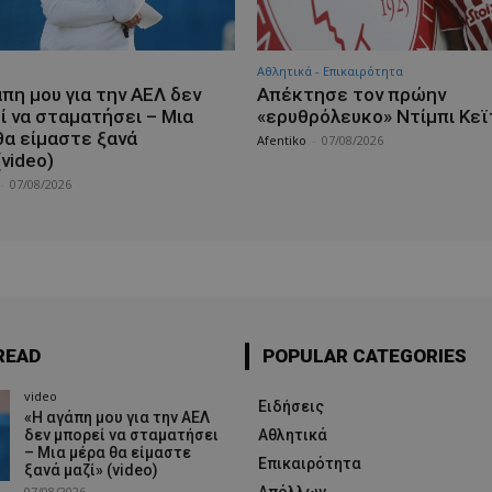
Αθλητικά - Επικαιρότητα
πη μου για την ΑΕΛ δεν
Απέκτησε τον πρώην
ί να σταματήσει – Μια
«ερυθρόλευκο» Ντίμπι Κεϊ
θα είμαστε ξανά
Afentiko
-
07/08/2026
(video)
-
07/08/2026
READ
POPULAR CATEGORIES
video
Ειδήσεις
«Η αγάπη μου για την ΑΕΛ
δεν μπορεί να σταματήσει
Αθλητικά
– Μια μέρα θα είμαστε
Επικαιρότητα
ξανά μαζί» (video)
07/08/2026
Απόλλων