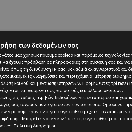
ενα παιχνίδια πρωταθλήματος σκόραρε και ο Γκαστόν
χρήση των δεδομένων σας
κές. Ο Αργεντινός σκόραρε σε εφτά σερί αγώνες από τις
εργάτες μας χρησιμοποιούμε cookies και παρόμοιες τεχνολογίες 
ας αγώνα με τον ΑΠΟΠ/Κινύρα Πέγειας για την 4η
ι να έχουμε πρόσβαση σε πληροφορίες στη συσκευή σας και να
-1) μέχρι την 1η Δεκεμβρίου 2008 και την εκτός έδρας
ένα, όπως τη διεύθυνση IP σας, μοναδικά αναγνωριστικά και 
γωνιστική. Δεν σκόραρε στο εντός έδρας παιχνίδι της
εξατομικευμένες διαφημίσεις και περιεχόμενο, μέτρηση διαφημίσ
όρθωση, αφού δεν αγωνίστηκε λόγω της αποβολής του
νάλυση κοινού και βελτίωση υπηρεσιών.
Προμηθευτές τρίτων (1
ην 9η αγωνιστική.
ργάζονται τα δεδομένα σας για αυτούς και άλλους σκοπούς,
ένης της χρήσης ακριβών δεδομένων γεωεντοπισμού και χαρακ
 Γκιέ Γκιέ:
ιλογές σας ισχύουν μόνο για αυτόν τον ιστότοπο. Ορισμένοι πρ
 έννομο συμφέρον αντί για συγκατάθεση· έχετε το δικαίωμα να
6΄ – 14η αγωνιστική)
ιαφήμισης
. Μπορείτε να ανακαλέσετε τη συγκατάθεσή σας οποι
ookies
.
Πολιτική Απορρήτου