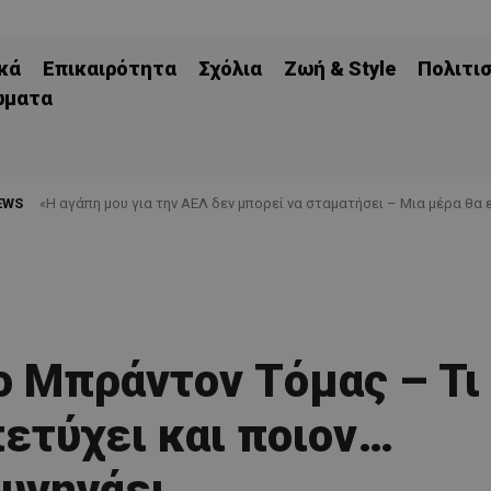
κά
Επικαιρότητα
Σχόλια
Ζωή & Style
Πολιτι
ώματα
EWS
«Η αγάπη μου για την ΑΕΛ δεν μπορεί να σταματήσει – Μια μέρα θα ε
 ο Μπράντον Τόμας – Τι
πετύχει και ποιον…
υνηγάει