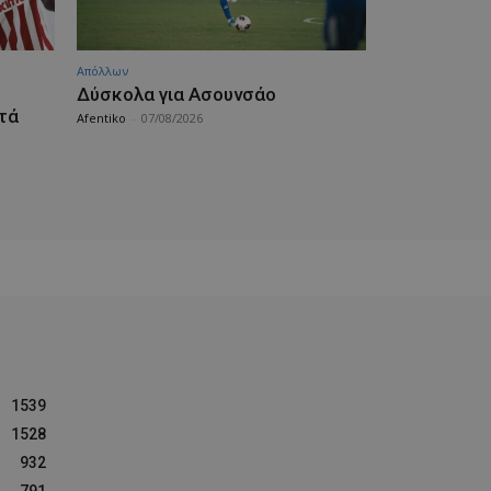
Απόλλων
Δύσκολα για Ασουνσάο
τά
Afentiko
-
07/08/2026
1539
1528
932
791