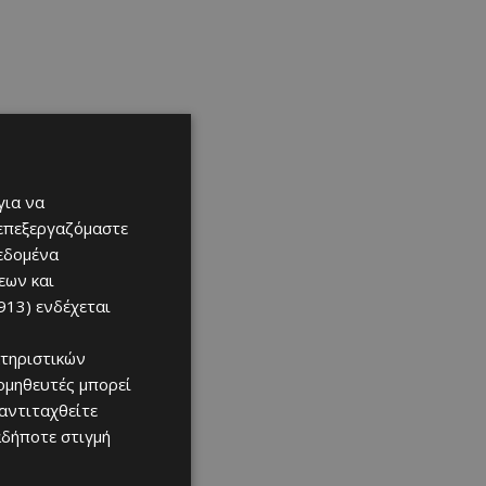
για να
 επεξεργαζόμαστε
δεδομένα
εων και
913)
ενδέχεται
τηριστικών
ομηθευτές μπορεί
 αντιταχθείτε
αδήποτε στιγμή