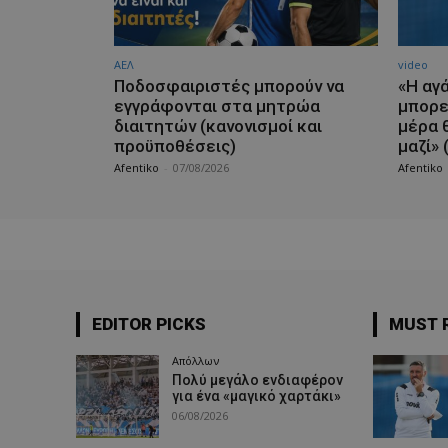
ΑΕΛ
video
Ποδοσφαιριστές μπορούν να
«Η αγά
εγγράφονται στα μητρώα
μπορε
διαιτητών (κανονισμοί και
μέρα 
προϋποθέσεις)
μαζί» 
Afentiko
-
07/08/2026
Afentiko
EDITOR PICKS
MUST 
Απόλλων
Πολύ μεγάλο ενδιαφέρον
για ένα «μαγικό χαρτάκι»
06/08/2026