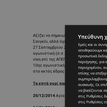
Αξίζει να σημειωθεί ότι σε 7 συνεχόμ
Υπεύθυνη 
Σανγκόι, αλλά όχι για 7 σερί αγωνιστι
Εμείς και οι συν
27 Σεπτεμβρίου 2008 και τον εκτός έδρ
αποθηκεύουμε κα
αγωνιστική (σ.σ.: τελείωσε ισόπαλος 1
προσωπικά δεδομ
νίκη επί της ΑΠΕΠ με 2-1 για την 11η α
περιήγησης, για 
10ης αγωνιστικής με αντίπαλο την Αν
περιεχομένου, α
στο εκτός έδρας ντέρμπι με το ΑΠΟΕΛ τ
επίσης να επεξε
συμπεριλαμβανομ
Τα επτά σερί παιχνίδια που σκόραρε ο
συσκευής. Οι επ
να βασίζονται σε
20/12/2014
Αγία Νάπα-
Απόλλων
2-5 (1
στις
Ρυθμίσεις δ
στις
Ρυθμίσεις c