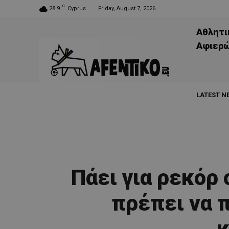
C
28.9
Cyprus
Friday, August 7, 2026
Αθλητι
Aφιερ
LATEST N
Πάει για ρεκόρ
πρέπει να 
κ