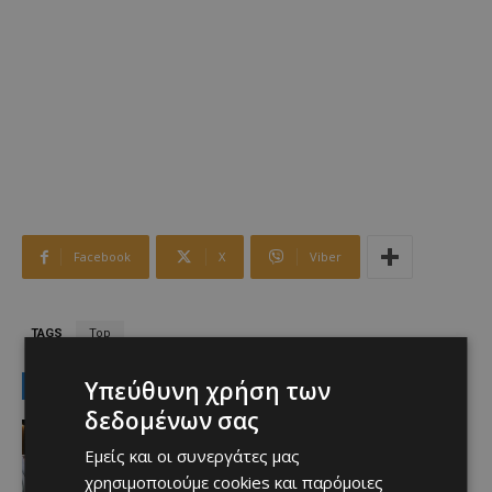
Facebook
X
Viber
TAGS
Top
LATEST NEWS
Υπεύθυνη χρήση των
δεδομένων σας
Πρόσωπα
Ν.Κιζίλγιουρεκ: Ουτοπιστής και
Εμείς και οι συνεργάτες μας
ρεαλιστής μαζί…
χρησιμοποιούμε cookies και παρόμοιες
Afentiko
-
09/08/2026