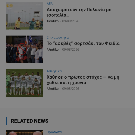
ΑΕΛ
Aποχαιρετούν την Πολωνία με
ισοπαλία…
Afentiko
-
09/08/2026
Επικαιρότητα
Το “ασεβές” σορτσάκι του Φειδία
Afentiko
-
09/08/2026
Αθλητικά
Χάθηκε ο πρώτος στόχος — να μη
χαθεί και η χρονιά
Afentiko
-
09/08/2026
RELATED NEWS
Πρόσωπα