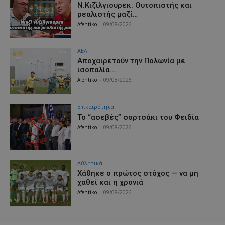
Ν.Κιζίλγιουρεκ: Ουτοπιστής και
ρεαλιστής μαζί…
Afentiko
-
09/08/2026
ΑΕΛ
Aποχαιρετούν την Πολωνία με
ισοπαλία…
Afentiko
-
09/08/2026
Επικαιρότητα
Το “ασεβές” σορτσάκι του Φειδία
Afentiko
-
09/08/2026
Αθλητικά
Χάθηκε ο πρώτος στόχος — να μη
χαθεί και η χρονιά
Afentiko
-
09/08/2026