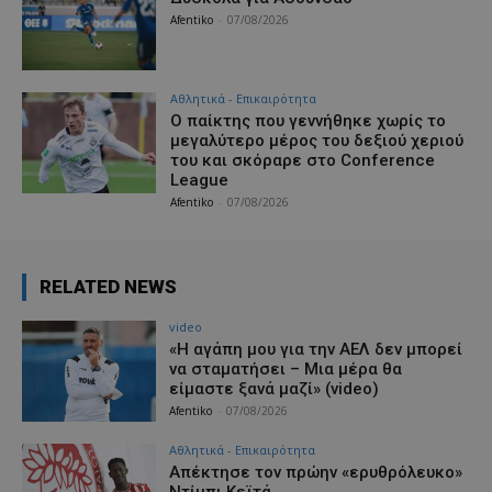
Afentiko
-
07/08/2026
Αθλητικά - Επικαιρότητα
Ο παίκτης που γεννήθηκε χωρίς το
μεγαλύτερο μέρος του δεξιού χεριού
του και σκόραρε στο Conference
League
Afentiko
-
07/08/2026
RELATED NEWS
video
«Η αγάπη μου για την ΑΕΛ δεν μπορεί
να σταματήσει – Μια μέρα θα
είμαστε ξανά μαζί» (video)
Afentiko
-
07/08/2026
Αθλητικά - Επικαιρότητα
Απέκτησε τον πρώην «ερυθρόλευκο»
Ντίμπι Κεϊτά