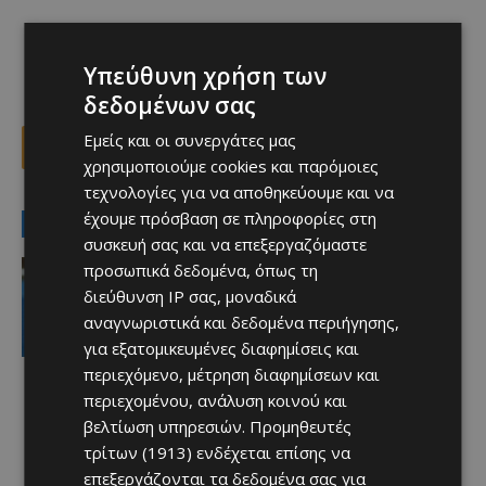
Υπεύθυνη χρήση των
δεδομένων σας
Εμείς και οι συνεργάτες μας
Facebook
X
Viber
χρησιμοποιούμε cookies και παρόμοιες
τεχνολογίες για να αποθηκεύουμε και να
έχουμε πρόσβαση σε πληροφορίες στη
LATEST NEWS
συσκευή σας και να επεξεργαζόμαστε
video
προσωπικά δεδομένα, όπως τη
«Η αγάπη μου για την ΑΕΛ δεν μπορεί
διεύθυνση IP σας, μοναδικά
να σταματήσει – Μια μέρα θα
αναγνωριστικά και δεδομένα περιήγησης,
είμαστε ξανά μαζί» (video)
για εξατομικευμένες διαφημίσεις και
Afentiko
-
07/08/2026
περιεχόμενο, μέτρηση διαφημίσεων και
περιεχομένου, ανάλυση κοινού και
βελτίωση υπηρεσιών.
Προμηθευτές
τρίτων (1913)
ενδέχεται επίσης να
επεξεργάζονται τα δεδομένα σας για