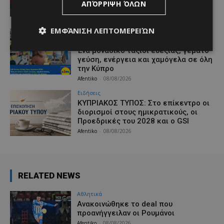
ΑΠΌΡΡΙΨΗ ΌΛΩΝ
Κινηματογράφου της Βενετίας
Afentiko
-
08/08/2026
ΕΜΦΆΝΙΣΗ ΛΕΠΤΟΜΕΡΕΙΏΝ
Ειδήσεις
Lidl Better Living Days #summer2026:
Ένα μοναδικό ταξίδι ευεξίας, γεμάτο
γεύση, ενέργεια και χαμόγελα σε όλη
την Κύπρο
Afentiko
-
08/08/2026
Ειδήσεις
ΚΥΠΡΙΑΚΟΣ ΤΥΠΟΣ: Στο επίκεντρο οι
διορισμοί στους ημικρατικούς, οι
Προεδρικές του 2028 και ο GSI
Afentiko
-
08/08/2026
RELATED NEWS
Αθλητικά
Aνακοινώθηκε το deal που
προανήγγειλαν οι Ρουμάνοι
Afentiko
-
08/08/2026