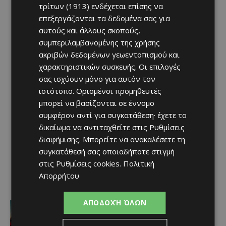
τρίτων (1913)
ενδέχεται επίσης να
επεξεργάζονται τα δεδομένα σας για
αυτούς και άλλους σκοπούς,
συμπεριλαμβανομένης της χρήσης
ακριβών δεδομένων γεωεντοπισμού και
χαρακτηριστικών συσκευής. Οι επιλογές
σας ισχύουν μόνο για αυτόν τον
ιστότοπο. Ορισμένοι προμηθευτές
μπορεί να βασίζονται σε έννομο
συμφέρον αντί για συγκατάθεση· έχετε το
δικαίωμα να αντιταχθείτε στις
Ρυθμίσεις
διαφήμισης
. Μπορείτε να ανακαλέσετε τη
συγκατάθεσή σας οποιαδήποτε στιγμή
στις
Ρυθμίσεις cookies
.
Πολιτική
Απορρήτου
Ειδήσεις
ΑΠΟΔΟΧΉ ΌΛΩΝ
Η Peugeot είναι ο επίσημος
συνεργάτης του Φεστιβάλ