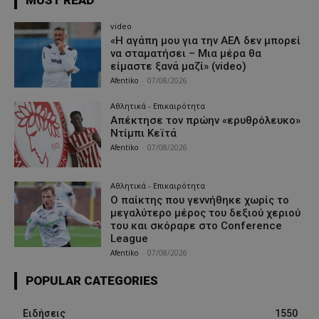
MUST READ
video
«Η αγάπη μου για την ΑΕΛ δεν μπορεί
να σταματήσει – Μια μέρα θα
είμαστε ξανά μαζί» (video)
Afentiko
-
07/08/2026
Αθλητικά - Επικαιρότητα
Απέκτησε τον πρώην «ερυθρόλευκο»
Ντίμπι Κεϊτά
Afentiko
-
07/08/2026
Αθλητικά - Επικαιρότητα
Ο παίκτης που γεννήθηκε χωρίς το
μεγαλύτερο μέρος του δεξιού χεριού
του και σκόραρε στο Conference
League
Afentiko
-
07/08/2026
POPULAR CATEGORIES
Ειδήσεις
1550