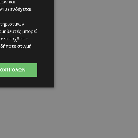
εων και
913)
ενδέχεται
τηριστικών
ομηθευτές μπορεί
 αντιταχθείτε
αδήποτε στιγμή
ΟΧΉ ΌΛΩΝ