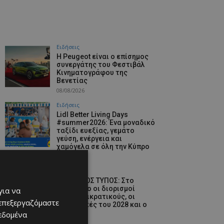
Ειδήσεις
Η Peugeot είναι ο επίσημος
συνεργάτης του Φεστιβάλ
Κινηματογράφου της
Βενετίας
08/08/2026
Ειδήσεις
Lidl Better Living Days
#summer2026: Ένα μοναδικό
ταξίδι ευεξίας, γεμάτο
γεύση, ενέργεια και
χαμόγελα σε όλη την Κύπρο
08/08/2026
Ειδήσεις
ΚΥΠΡΙΑΚΟΣ ΤΥΠΟΣ: Στο
επίκεντρο οι διορισμοί
για να
στους ημικρατικούς, οι
 επεξεργαζόμαστε
Προεδρικές του 2028 και ο
GSI
δεδομένα
08/08/2026