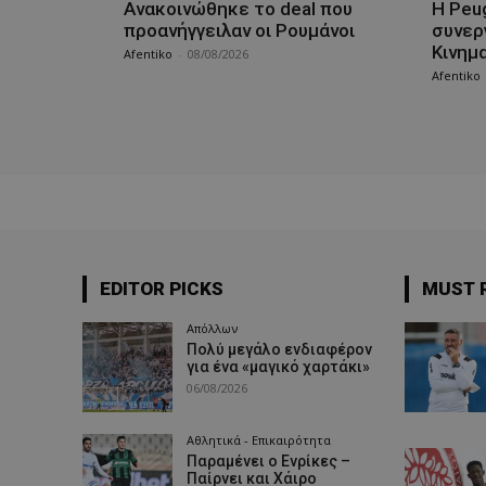
Aνακοινώθηκε το deal που
Η Peu
προανήγγειλαν οι Ρουμάνοι
συνερ
Κινημ
Afentiko
-
08/08/2026
Afentiko
EDITOR PICKS
MUST 
Απόλλων
Πολύ μεγάλο ενδιαφέρον
για ένα «μαγικό χαρτάκι»
06/08/2026
Αθλητικά - Επικαιρότητα
Παραμένει ο Ενρίκες –
Παίρνει και Χάιρο