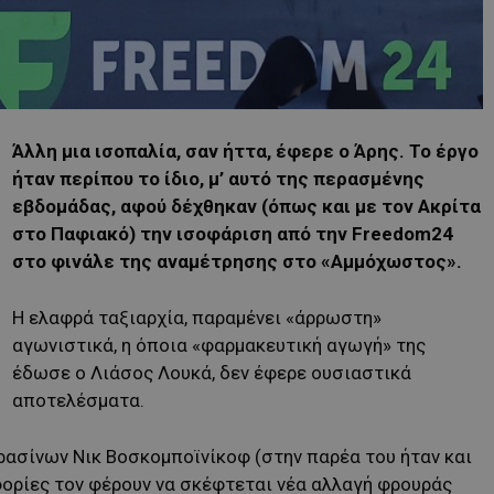
Άλλη μια ισοπαλία, σαν ήττα, έφερε ο Άρης. Το έργο
ήταν περίπου το ίδιο, μ’ αυτό της περασμένης
εβδομάδας, αφού δέχθηκαν (όπως και με τον Ακρίτα
στο Παφιακό) την ισοφάριση από την Freedom24
στο φινάλε της αναμέτρησης στο «Αμμόχωστος».
Η ελαφρά ταξιαρχία, παραμένει «άρρωστη»
αγωνιστικά, η όποια «φαρμακευτική αγωγή» της
έδωσε ο Λιάσος Λουκά, δεν έφερε ουσιαστικά
αποτελέσματα.
πρασίνων Νικ Βοσκομποϊνίκοφ (στην παρέα του ήταν και
ορίες τον φέρουν να σκέφτεται νέα αλλαγή φρουράς