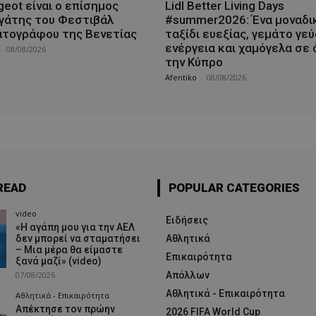
geot είναι ο επίσημος
Lidl Better Living Days
γάτης του Φεστιβάλ
#summer2026: Ένα μοναδι
ατογράφου της Βενετίας
ταξίδι ευεξίας, γεμάτο γεύ
ενέργεια και χαμόγελα σε 
-
08/08/2026
την Κύπρο
Afentiko
-
08/08/2026
READ
POPULAR CATEGORIES
video
Ειδήσεις
«Η αγάπη μου για την ΑΕΛ
δεν μπορεί να σταματήσει
Αθλητικά
– Μια μέρα θα είμαστε
Επικαιρότητα
ξανά μαζί» (video)
07/08/2026
Απόλλων
Αθλητικά - Επικαιρότητα
Αθλητικά - Επικαιρότητα
Απέκτησε τον πρώην
2026 FIFA World Cup