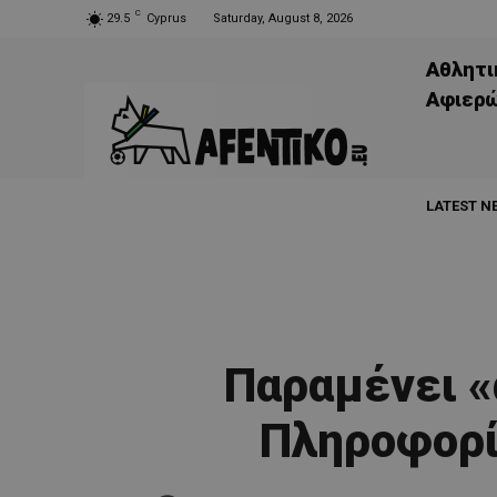
C
29.5
Cyprus
Saturday, August 8, 2026
Αθλητι
Aφιερ
LATEST N
Παραμένει «
Πληροφορίε