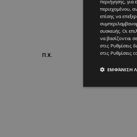
περιήγησης, για 
περιεχομένου, α
επίσης να επεξε
συμπεριλαμβανομ
συσκευής. Οι επ
να βασίζονται σε
στις
Ρυθμίσεις δ
στις
Ρυθμίσεις c
Π.Χ.
ΕΜΦΆΝΙΣΗ 