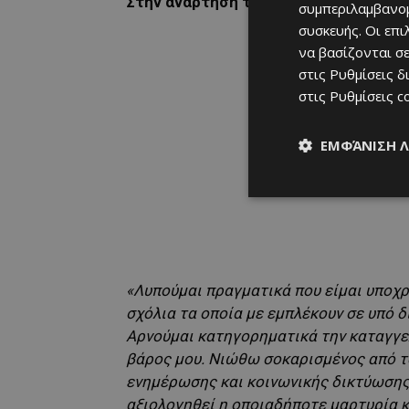
Στην ανάρτησή του αναφέρει χαρακτη
συμπεριλαμβανομ
συσκευής. Οι επ
να βασίζονται σε
στις
Ρυθμίσεις δ
στις
Ρυθμίσεις c
ΕΜΦΆΝΙΣΗ 
«Λυπούμαι πραγματικά που είμαι υποχ
σχόλια τα οποία με εμπλέκουν σε υπό δ
Αρνούμαι κατηγορηματικά την καταγγελ
βάρος μου. Νιώθω σοκαρισμένος από το
ενημέρωσης και κοινωνικής δικτύωσης 
αξιολογηθεί η οποιαδήποτε μαρτυρία κ