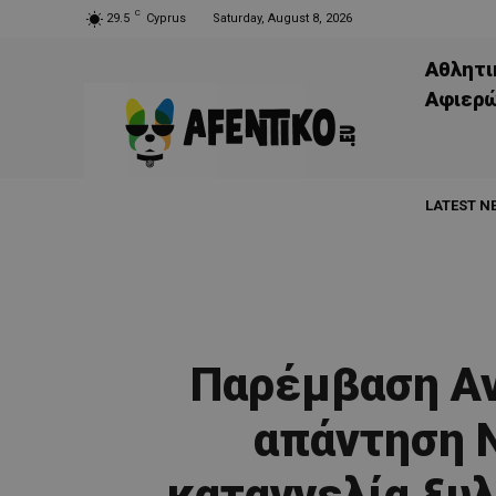
C
29.5
Cyprus
Saturday, August 8, 2026
Αθλητι
Aφιερ
LATEST N
Παρέμβαση Αν
απάντηση Ν
καταγγελία ξυ