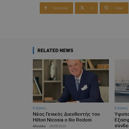
Facebook
X
Viber
RELATED NEWS
Ειδήσεις
Ειδήσεις
Νέος Γενικός Διευθυντής του
Υφυπο
Hilton Nicosia ο Ilio Rodoni
Εξασφ
σύνδε
Afentiko
-
08/08/2026