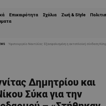
κά
Επικαιρότητα
Σχόλια
Ζωή & Style
Πολιτι
ώματα
EWS
Υφυπουργείο Ναυτιλίας: Εξασφαλισμένη η ακτοπλοϊκή σύνδεση Κύπρ
νίτας Δημητρίου και
ίκου Σύκα για την
λοδαρμού – «Στήθηκαν