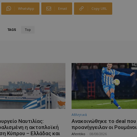
WhatsApp
Email
Copy URL
TAGS
Top
Αθλητικά
υργείο Ναυτιλίας:
Aνακοινώθηκε το deal που
αλισμένη η ακτοπλοϊκή
προανήγγειλαν οι Ρουμάνοι
ση Κύπρου – Ελλάδας και
Afentiko
-
08/08/2026