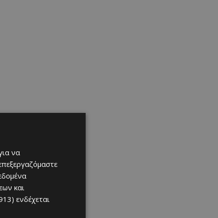
για να
 επεξεργαζόμαστε
δεδομένα
εων και
913)
ενδέχεται