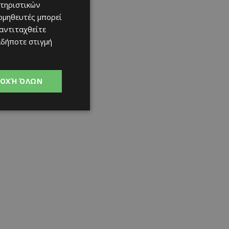
τηριστικών
ομηθευτές μπορεί
 αντιταχθείτε
αδήποτε στιγμή
ΟΧΉ ΌΛΩΝ