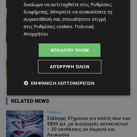
δικαίωμα να αντιταχθείτε στις
Ρυθμίσεις
Afentiko
-
06/08/2026
διαφήμισης
. Μπορείτε να ανακαλέσετε τη
Ειδήσεις
συγκατάθεσή σας οποιαδήποτε στιγμή
ΧΙΡΟΣΙΜΑ 06/08/1945 ώρα 08:15 –
στις
Ρυθμίσεις cookies
.
Πολιτική
Ένα λεπτό που δεν τελείωσε ποτέ
Απορρήτου
Afentiko
-
06/08/2026
ΑΠΟΔΟΧΉ ΌΛΩΝ
ΑΕΛ
ΑΕΛίστας ο Καφού
Afentiko
-
06/08/2026
ΑΠΌΡΡΙΨΗ ΌΛΩΝ
ΕΜΦΆΝΙΣΗ ΛΕΠΤΟΜΕΡΕΙΏΝ
RELATED NEWS
Ειδήσεις
Σύλληψη 37χρονου για απάτη άνω των
€800 χιλ. με εισαγωγές αυτοκινήτων
– 20 υποθέσεις σε Λεμεσό και
Λευκωσία