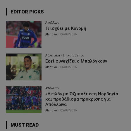
EDITOR PICKS
Απόλλων
Τι ισχύει με Κονομή
Afentiko
-
06/08/2026
Αθλητικά - Επικαιρότητα
Εκεί συνεχίζει ο Μπαλόγκουν
Afentiko
-
06/08/2026
Απόλλων
«Διπλό» με Όζμπολτ στη Νορβηγία
και προβάδισμα πρόκρισης για
Απόλλωνα
Afentiko
-
05/08/2026
MUST READ