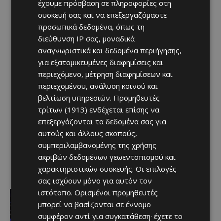
έχουμε πρόσβαση σε πληροφορίες στη
συσκευή σας και να επεξεργαζόμαστε
προσωπικά δεδομένα, όπως τη
διεύθυνση IP σας, μοναδικά
αναγνωριστικά και δεδομένα περιήγησης,
για εξατομικευμένες διαφημίσεις και
περιεχόμενο, μέτρηση διαφημίσεων και
περιεχομένου, ανάλυση κοινού και
βελτίωση υπηρεσιών.
Προμηθευτές
τρίτων (1913)
ενδέχεται επίσης να
επεξεργάζονται τα δεδομένα σας για
αυτούς και άλλους σκοπούς,
συμπεριλαμβανομένης της χρήσης
ακριβών δεδομένων γεωεντοπισμού και
χαρακτηριστικών συσκευής. Οι επιλογές
σας ισχύουν μόνο για αυτόν τον
ιστότοπο. Ορισμένοι προμηθευτές
Αθλητικά - Επικαιρότητα
«Ένα ακόμη σημαντικό βήμα στην
μπορεί να βασίζονται σε έννομο
υλοποίηση του οράματος του
συμφέρον αντί για συγκατάθεση· έχετε το
Συλλόγου για τη νέα γενιά»