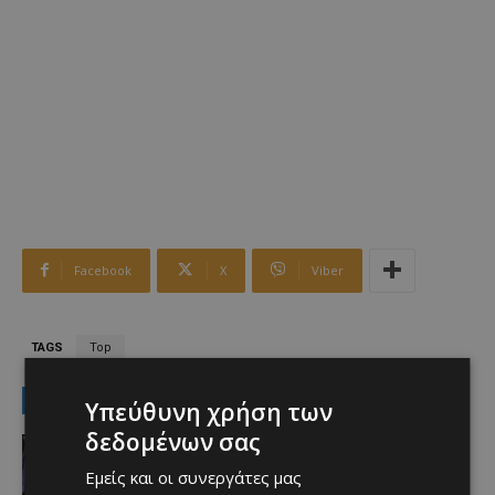
Facebook
X
Viber
TAGS
Top
LATEST NEWS
Υπεύθυνη χρήση των
δεδομένων σας
Αθλητικά
Aνακοινώθηκε το deal που
Εμείς και οι συνεργάτες μας
προανήγγειλαν οι Ρουμάνοι