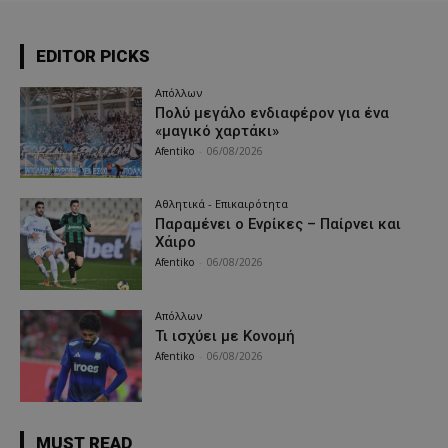
EDITOR PICKS
Απόλλων
Πολύ μεγάλο ενδιαφέρον για ένα
«μαγικό χαρτάκι»
Afentiko
-
06/08/2026
Αθλητικά - Επικαιρότητα
Παραμένει ο Ενρίκες – Παίρνει και
Χάιρο
Afentiko
-
06/08/2026
Απόλλων
Τι ισχύει με Κονομή
Afentiko
-
06/08/2026
MUST READ