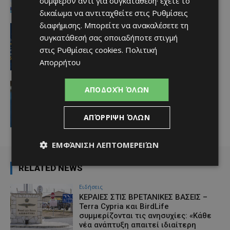
συμφέρον αντί για συγκατάθεση· έχετε το
Afentiko
-
07/08/2026
δικαίωμα να αντιταχθείτε στις
Ρυθμίσεις
διαφήμισης
. Μπορείτε να ανακαλέσετε τη
ΑΕΛ
Ποδοσφαιριστές μπορούν να
συγκατάθεσή σας οποιαδήποτε στιγμή
εγγράφονται στα μητρώα διαιτητών
στις
Ρυθμίσεις cookies
.
Πολιτική
(κανονισμοί και προϋποθέσεις)
Απορρήτου
Afentiko
-
07/08/2026
video
ΑΠΟΔΟΧΉ ΌΛΩΝ
«Η αγάπη μου για την ΑΕΛ δεν μπορεί
να σταματήσει – Μια μέρα θα
είμαστε ξανά μαζί» (video)
ΑΠΌΡΡΙΨΗ ΌΛΩΝ
Afentiko
-
07/08/2026
ΕΜΦΆΝΙΣΗ ΛΕΠΤΟΜΕΡΕΙΏΝ
RELATED NEWS
Ειδήσεις
ΚΕΡΑΙΕΣ ΣΤΙΣ ΒΡΕΤΑΝΙΚΕΣ ΒΑΣΕΙΣ –
Terra Cypria και BirdLife
συμμερίζονται τις ανησυχίες: «Κάθε
νέα ανάπτυξη απαιτεί ιδιαίτερη