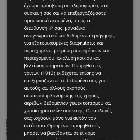
έχουμε πρόσβαση σε πληροφορίες στη
συσκευή σας και να επεξεργαζόμαστε
προσωπικά δεδομένα, όπως τη
διεύθυνση IP σας, μοναδικά
αναγνωριστικά και δεδομένα περιήγησης,
για εξατομικευμένες διαφημίσεις και
περιεχόμενο, μέτρηση διαφημίσεων και
περιεχομένου, ανάλυση κοινού και
βελτίωση υπηρεσιών.
Προμηθευτές
τρίτων (1913)
ενδέχεται επίσης να
επεξεργάζονται τα δεδομένα σας για
αυτούς και άλλους σκοπούς,
συμπεριλαμβανομένης της χρήσης
ακριβών δεδομένων γεωεντοπισμού και
χαρακτηριστικών συσκευής. Οι επιλογές
σας ισχύουν μόνο για αυτόν τον
Ειδήσεις
ιστότοπο. Ορισμένοι προμηθευτές
Στον αέρα η ακτοπλοϊκή Κύπρου –
μπορεί να βασίζονται σε έννομο
Ελλάδας μετά το 2027 χωρίς νέα
κρατική επιδότηση