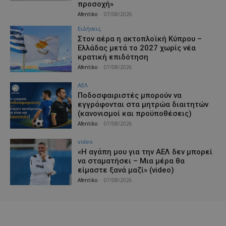
προσοχή»
Afentiko
-
07/08/2026
Ειδήσεις
Στον αέρα η ακτοπλοϊκή Κύπρου –
Ελλάδας μετά το 2027 χωρίς νέα
κρατική επιδότηση
Afentiko
-
07/08/2026
ΑΕΛ
Ποδοσφαιριστές μπορούν να
εγγράφονται στα μητρώα διαιτητών
(κανονισμοί και προϋποθέσεις)
Afentiko
-
07/08/2026
video
«Η αγάπη μου για την ΑΕΛ δεν μπορεί
να σταματήσει – Μια μέρα θα
είμαστε ξανά μαζί» (video)
Afentiko
-
07/08/2026