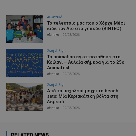
Αθλητικά
Το τελευταίο μας που ο Χόρχε Μέσι
είδε τον Λίο στο γήπεδο (ΒΙΝΤΕΟ)
Afentiko
-
09/08/2026
Ζωή & Style
Το animation εγκαταστάθηκε στο
Κοιλάνι – Αυλαία σήμερα για το 25ο
Animafest
Afentiko
-
09/08/2026
Ζωή & Style
Από το μαχαλεπί μέχρι τα beach
sets: Μία Κυριακάτικη βόλτα στη
Λεμεσό
Afentiko
-
09/08/2026
RELATED NEWS