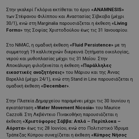
Στην γκαλερί Γκλόρια εκτίθεται το έργο
«ANAMNESIS»
των Στέφανου Φιλίππου και Αναστασίας Σίβκοβα (μέχρι
30/1), ενώ στη Marginalia παρουσιάζεται η έκθεση
«Living
Forms»
της Σοφίας Χριστοδούλου έως τις 31 Ιανουαρίου.
Στο NiMAC, η ομαδική έκθεση
«Fluid Persistence»
με τη
συμμετοχή 19 καλλιτεχνών διερευνά ζητήματα οικολογίας,
νερού και μυθοπλασίας μέχρι τις 31 Μαΐου. Στην
Αποκάλυψη φιλοξενείται η έκθεση
«Παράλληλες
εικαστικές αναζητήσεις»
του Μάριου και της Άννας
Βαρελλά (μέχρι 24/1), ενώ στη Stand in Line παρουσιάζεται η
ομαδική έκθεση
«December»
.
Στην Πλατεία Δημαρχείου παραμένει μέχρι τις 30 Ιουνίου η
εγκατάσταση
«Water Movement Nicosia»
του Maurice
Cazzolli. Στη Λεβέντειο Πινακοθήκη παρουσιάζεται η
έκθεση
«Χριστόφορος Σάββα: Απλά – Περίπλοκα –
Αόρατα»
έως τις 28 Ιουνίου, ενώ στο Πολιτιστικό Ίδρυμα
Τράπεζας Κύπρου συνεχίζεται η έκθεση
«Κύπρος Νήσος