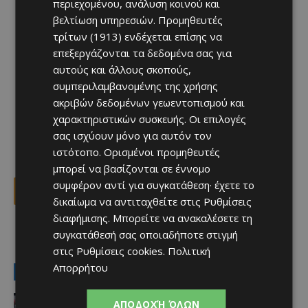
περιεχομένου, ανάλυση κοινού και
βελτίωση υπηρεσιών.
Προμηθευτές
τρίτων (1913)
ενδέχεται επίσης να
επεξεργάζονται τα δεδομένα σας για
αυτούς και άλλους σκοπούς,
συμπεριλαμβανομένης της χρήσης
ακριβών δεδομένων γεωεντοπισμού και
χαρακτηριστικών συσκευής. Οι επιλογές
σας ισχύουν μόνο για αυτόν τον
ιστότοπο. Ορισμένοι προμηθευτές
μπορεί να βασίζονται σε έννομο
συμφέρον αντί για συγκατάθεση· έχετε το
Facebook
X
Viber
δικαίωμα να αντιταχθείτε στις
Ρυθμίσεις
διαφήμισης
. Μπορείτε να ανακαλέσετε τη
συγκατάθεσή σας οποιαδήποτε στιγμή
TAGS
πολιτιστικα
στις
Ρυθμίσεις cookies
.
Πολιτική
Απορρήτου
LATEST NEWS
Αθλητικά
ΑΠΟΔΟΧΉ ΌΛΩΝ