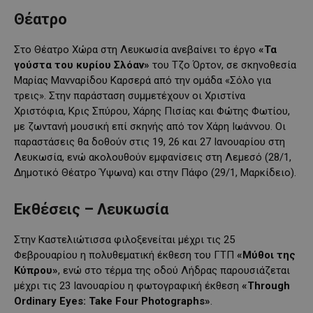
Θέατρο
Στο Θέατρο Χώρα στη Λευκωσία ανεβαίνει το έργο
«Τα
γούστα του κυρίου Σλόαν»
του Τζο Όρτον, σε σκηνοθεσία
Μαρίας Μανναρίδου Καρσερά από την ομάδα «Σόλο για
τρεις». Στην παράσταση συμμετέχουν οι Χριστίνα
Χριστόφια, Κρις Σπύρου, Χάρης Πισίας και Φώτης Φωτίου,
με ζωντανή μουσική επί σκηνής από τον Χάρη Ιωάννου. Οι
παραστάσεις θα δοθούν στις 19, 26 και 27 Ιανουαρίου στη
Λευκωσία, ενώ ακολουθούν εμφανίσεις στη Λεμεσό (28/1,
Δημοτικό Θέατρο Ύψωνα) και στην Πάφο (29/1, Μαρκίδειο).
Εκθέσεις – Λευκωσία
Στην Καστελιώτισσα φιλοξενείται μέχρι τις 25
Φεβρουαρίου η πολυθεματική έκθεση του ΓΤΠ
«Μύθοι της
Κύπρου»
, ενώ στο τέρμα της οδού Λήδρας παρουσιάζεται
μέχρι τις 23 Ιανουαρίου η φωτογραφική έκθεση
«Through
Ordinary Eyes: Take Four Photographs»
.