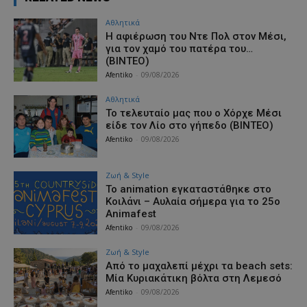
Αθλητικά
Η αφιέρωση του Ντε Πολ στον Μέσι,
για τον χαμό του πατέρα του…
(ΒΙΝΤΕΟ)
Afentiko
-
09/08/2026
Αθλητικά
Το τελευταίο μας που ο Χόρχε Μέσι
είδε τον Λίο στο γήπεδο (ΒΙΝΤΕΟ)
Afentiko
-
09/08/2026
Ζωή & Style
Το animation εγκαταστάθηκε στο
Κοιλάνι – Αυλαία σήμερα για το 25ο
Animafest
Afentiko
-
09/08/2026
Ζωή & Style
Από το μαχαλεπί μέχρι τα beach sets:
Μία Κυριακάτικη βόλτα στη Λεμεσό
Afentiko
-
09/08/2026