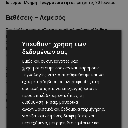
Ιστορία. Μνήμη Πραγματικότητα»
μέχρι τις 30 Ιουνίου.
Εκθέσεις – Λεμεσός
Στη NeMe παρουσιάζεται η ομαδική έκθεση
«Veiling
Identities: Resisting Recognition»
έως τις 6 Φεβρουαρίου.
Υπεύθυνη χρήση των
Στο PSI Foundation φιλοξενείται η έκθεση
«From Nature to
Structure: Threads of Dialogue»
με έργα της Κλοντ Κομό
δεδομένων σας
και του Θεόδουλου Γρηγορίου (μέχρι 31/1).
Εμείς και οι συνεργάτες μας
χρησιμοποιούμε cookies και παρόμοιες
Στην Edit Gallery παρουσιάζεται η ατομική έκθεση της
τεχνολογίες για να αποθηκεύουμε και να
Στέλλας Καπεζάνου
«Pretty Little Crimes»
, ενώ στο
έχουμε πρόσβαση σε πληροφορίες στη
3FHome εκτίθεται το έργο της Μαρίνας Ολύμπιου
«Βλέπω
την Τέχνη σαν ένα Τρόπο για να αλλάξουμε τον Κόσμο»
συσκευή σας και να επεξεργαζόμαστε
έως τις 10 Μαρτίου. Στο 125 Space φιλοξενείται η ομαδική
προσωπικά δεδομένα, όπως τη
έκθεση
«In Parallel: Conversations on Love, Life & Light»
διεύθυνση IP σας, μοναδικά
μέχρι τις 28 Φεβρουαρίου.
αναγνωριστικά και δεδομένα περιήγησης,
για εξατομικευμένες διαφημίσεις και
περιεχόμενο, μέτρηση διαφημίσεων και