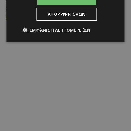
Η αφιέρωση του Ντε Πολ στον Μέσι,
για τον χαμό του πατέρα του…
(ΒΙΝΤΕΟ)
ΑΠΌΡΡΙΨΗ ΌΛΩΝ
Afentiko
-
09/08/2026
ΕΜΦΆΝΙΣΗ ΛΕΠΤΟΜΕΡΕΙΏΝ