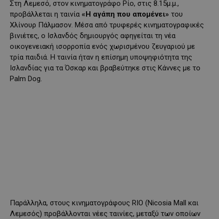
Στη Λεμεσό, στον κινηματογράφο Ρίο, στις 8.15μ.μ.,
προβάλλεται η ταινία
«Η αγάπη που απομένει»
του
Χλίνουρ Πάλμασον. Μέσα από τρυφερές κινηματογραφικές
βινιέτες, ο Ισλανδός δημιουργός αφηγείται τη νέα
οικογενειακή ισορροπία ενός χωρισμένου ζευγαριού με
τρία παιδιά. Η ταινία ήταν η επίσημη υποψηφιότητα της
Ισλανδίας για τα Όσκαρ και βραβεύτηκε στις Κάννες με το
Palm Dog.
Παράλληλα, στους κινηματογράφους RIO (Nicosia Mall και
Λεμεσός) προβάλλονται νέες ταινίες, μεταξύ των οποίων