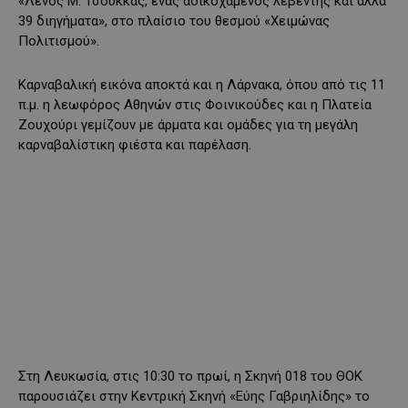
«Λένος Μ. Τσούκκας, ένας αδικοχαμένος λεβέντης και άλλα
39 διηγήματα», στο πλαίσιο του θεσμού «Χειμώνας
Πολιτισμού».
Καρναβαλική εικόνα αποκτά και η Λάρνακα, όπου από τις 11
π.μ. η λεωφόρος Αθηνών στις Φοινικούδες και η Πλατεία
Ζουχούρι γεμίζουν με άρματα και ομάδες για τη μεγάλη
καρναβαλίστικη φιέστα και παρέλαση.
Στη Λευκωσία, στις 10:30 το πρωί, η Σκηνή 018 του ΘΟΚ
παρουσιάζει στην Κεντρική Σκηνή «Εύης Γαβριηλίδης» το