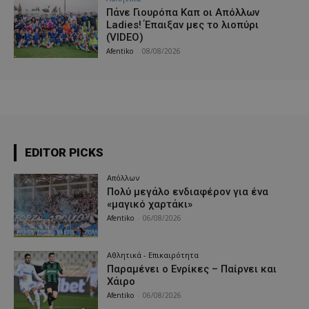
Πάνε Γιουρόπα Καπ oι Απόλλων
Ladies! Έπαιξαν μες το λιοπύρι
(VIDEO)
Afentiko
-
08/08/2026
EDITOR PICKS
Απόλλων
Πολύ μεγάλο ενδιαφέρον για ένα
«μαγικό χαρτάκι»
Afentiko
-
06/08/2026
Αθλητικά - Επικαιρότητα
Παραμένει ο Ενρίκες – Παίρνει και
Χάιρο
Afentiko
-
06/08/2026