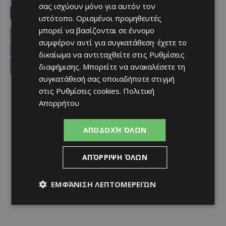
σας ισχύουν μόνο για αυτόν τον
LATEST NEWS
ιστότοπο. Ορισμένοι προμηθευτές
μπορεί να βασίζονται σε έννομο
Αθλητικά
Iσοπαλία 2-2 με την Κηφισιά – ΔΕΙΤΕ
συμφέρον αντί για συγκατάθεση· έχετε το
τα γκολ του ΑΠΟΕΛ
δικαίωμα να αντιταχθείτε στις
Ρυθμίσεις
Afentiko
-
08/08/2026
διαφήμισης
. Μπορείτε να ανακαλέσετε τη
συγκατάθεσή σας οποιαδήποτε στιγμή
στις
Ρυθμίσεις cookies
.
Πολιτική
Απορρήτου
ΑΠΟΔΟΧΉ ΌΛΩΝ
ΑΠΌΡΡΙΨΗ ΌΛΩΝ
ΕΜΦΆΝΙΣΗ ΛΕΠΤΟΜΕΡΕΙΏΝ