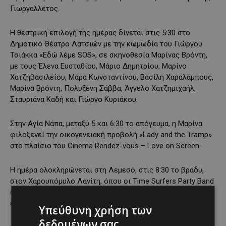
Γιωργαλλέτος.
Η θεατρική επιλογή της ημέρας δίνεται στις 5:30 στο
Δημοτικό Θέατρο Λατσιών με την κωμωδία του Γιώργου
Τσιάκκα «Εδώ λέμε SOS», σε σκηνοθεσία Μαρίνας Βρόντη,
με τους Έλενα Ευσταθίου, Μάριο Δημητρίου, Μαρίνο
Χατζηβασιλείου, Μάρα Κωνσταντίνου, Βασίλη Χαραλάμπους,
Μαρίνα Βρόντη, Πολυξένη Σάββα, Άγγελο Χατζημιχαήλ,
Σταυριάνα Καδή και Γιώργο Κυριάκου.
Στην Αγία Νάπα, μεταξύ 5 και 6:30 το απόγευμα, η Μαρίνα
φιλοξενεί την οικογενειακή προβολή «Lady and the Tramp»
στο πλαίσιο του Cinema Rendez-vous – Love on Screen.
Η ημέρα ολοκληρώνεται στη Λεμεσό, στις 8:30 το βράδυ,
στον Χαρουπόμυλο Λανίτη, όπου οι Time Surfers Party Band
ανεβάζουν το κοινό σε ρυθμούς disco. Η είσοδος είναι
ελεύθερη με εξασφάλιση πρόσκλησης μέσω Ticketmaster.
Υπεύθυνη χρήση των
δεδομένων σας