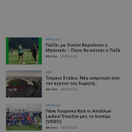
Αθλητικά
Παίζει με Ουνιόν Βερολίνου ο
Μπάντελι – Πόσο θα κάτσει ο Παζέ
Afentiko
-
08/08/2026
ΑΕΛ
Τσίρειο Στάδιο: Νέα ανάρτηση απο
τον εγγονό του δωρητή…
Afentiko
-
08/08/2026
Αθλητικά
Πάνε Γιουρόπα Καπ oι Απόλλων
Ladies! Έπαιξαν μες το λιοπύρι
(VIDEO)
Afentiko
-
08/08/2026