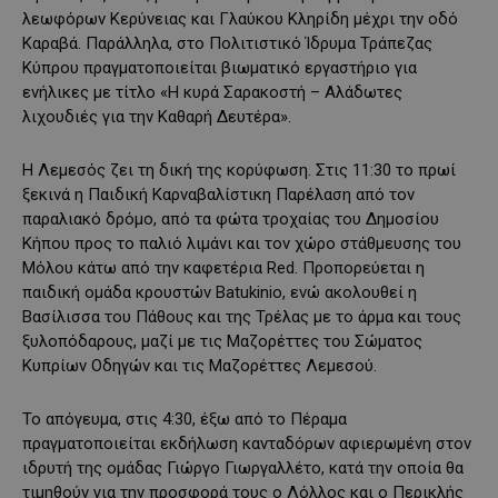
λεωφόρων Κερύνειας και Γλαύκου Κληρίδη μέχρι την οδό
Καραβά. Παράλληλα, στο Πολιτιστικό Ίδρυμα Τράπεζας
Κύπρου πραγματοποιείται βιωματικό εργαστήριο για
ενήλικες με τίτλο «Η κυρά Σαρακοστή – Αλάδωτες
λιχουδιές για την Καθαρή Δευτέρα».
Η Λεμεσός ζει τη δική της κορύφωση. Στις 11:30 το πρωί
ξεκινά η Παιδική Καρναβαλίστικη Παρέλαση από τον
παραλιακό δρόμο, από τα φώτα τροχαίας του Δημοσίου
Κήπου προς το παλιό λιμάνι και τον χώρο στάθμευσης του
Μόλου κάτω από την καφετέρια Red. Προπορεύεται η
παιδική ομάδα κρουστών Batukinio, ενώ ακολουθεί η
Βασίλισσα του Πάθους και της Τρέλας με το άρμα και τους
ξυλοπόδαρους, μαζί με τις Μαζορέττες του Σώματος
Κυπρίων Οδηγών και τις Μαζορέττες Λεμεσού.
Το απόγευμα, στις 4:30, έξω από το Πέραμα
πραγματοποιείται εκδήλωση κανταδόρων αφιερωμένη στον
ιδρυτή της ομάδας Γιώργο Γιωργαλλέτο, κατά την οποία θα
τιμηθούν για την προσφορά τους ο Λόλλος και ο Περικλής