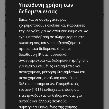
Υπεύθυνη χρήση των
Ο Δήμος Πάφου, στο πλαίσιο των εκδηλώσεων του
Κατακλυσμού, διοργανώνει στις 8 και 30 το βράδυ, στην
δεδομένων σας
πλατεία του Μεσαιωνικού Κάστρου, συναυλία με τους Γιάννη
Εμείς και οι συνεργάτες μας
Διονυσίου, Πέτρο Κουλουμή και Φρειδερίκη Τομπάζου.
χρησιμοποιούμε cookies και παρόμοιες
τεχνολογίες για να αποθηκεύουμε και να
Περφόρμανς στη Στέγη Χορού
έχουμε πρόσβαση σε πληροφορίες στη
συσκευή σας και να επεξεργαζόμαστε
Λευκωσίας
προσωπικά δεδομένα, όπως τη
διεύθυνση IP σας, μοναδικά
Η Αριάννα Οικονόμου και η ομάδα Echo Arts παρουσιάζουν
αναγνωριστικά και δεδομένα περιήγησης,
στις 8 και 30 το βράδυ, στη Στέγη Χορού Λευκωσίας, την
για εξατομικευμένες διαφημίσεις και
περφόρμανς «Heart’s Sacred Touch».
περιεχόμενο, μέτρηση διαφημίσεων και
περιεχομένου, ανάλυση κοινού και
Στην παράσταση συμμετέχουν η Βρετανίδα συνθέτρια και
βελτίωση υπηρεσιών.
Προμηθευτές
τραγουδίστρια Χέλεν Τσάντγουικ, καθώς και οι
τρίτων (1913)
ενδέχεται επίσης να
τραγουδιστές Κρίστια Μιχαήλ και Μάριος Νικολαΐδης.
επεξεργάζονται τα δεδομένα σας για
αυτούς και άλλους σκοπούς,
Η παραγωγή πραγματοποιείται με την υποστήριξη του
συμπεριλαμβανομένης της χρήσης
Υφυπουργείου Πολιτισμού, μέσω του προγράμματος