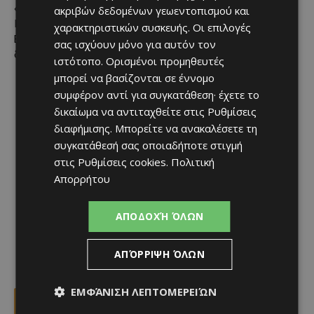
«Τερψιχόρη 2026», και εντάσσεται στο Πολιτιστικό
ακριβών δεδομένων γεωεντοπισμού και
Πρόγραμμα της Κυπριακής Προεδρίας του Συμβουλίου της
χαρακτηριστικών συσκευής. Οι επιλογές
Ευρωπαϊκής Ένωσης 2026. Η είσοδος για το κοινό είναι
σας ισχύουν μόνο για αυτόν τον
δωρεάν.
ιστότοπο. Ορισμένοι προμηθευτές
μπορεί να βασίζονται σε έννομο
συμφέρον αντί για συγκατάθεση· έχετε το
δικαίωμα να αντιταχθείτε στις
Ρυθμίσεις
διαφήμισης
. Μπορείτε να ανακαλέσετε τη
συγκατάθεσή σας οποιαδήποτε στιγμή
στις
Ρυθμίσεις cookies
.
Πολιτική
Απορρήτου
ΑΠΟΔΟΧΉ ΌΛΩΝ
ΑΠΌΡΡΙΨΗ ΌΛΩΝ
ΕΜΦΆΝΙΣΗ ΛΕΠΤΟΜΕΡΕΙΏΝ
Facebook
X
Viber