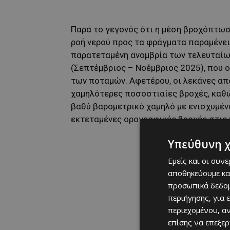
Παρά το γεγονός ότι η μέση βροχόπτωσ
ροή νερού προς τα φράγματα παραμένει
παρατεταμένη ανομβρία των τελευταίω
(Σεπτέμβριος – Νοέμβριος 2025), που
των ποταμών. Αφετέρου, οι λεκάνες α
χαμηλότερες ποσοστιαίες βροχές, καθώ
βαθύ βαρομετρικό χαμηλό με ενισχυμένο
εκτεταμένες ορογραφικές βροχές στις 
Υπεύθυνη 
Εμείς και οι συν
αποθηκεύουμε κα
προσωπικά δεδομ
περιήγησης, για 
περιεχομένου, α
επίσης να επεξε