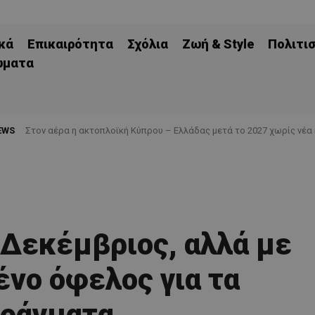
κά
Επικαιρότητα
Σχόλια
Ζωή & Style
Πολιτι
ώματα
EWS
Στον αέρα η ακτοπλοϊκή Κύπρου – Ελλάδας μετά το 2027 χωρίς νέα
Δεκέμβριος, αλλά με
ένο όφελος για τα
ράγματα