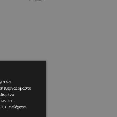
07/08/2026
για να
 επεξεργαζόμαστε
δεδομένα
εων και
913)
ενδέχεται