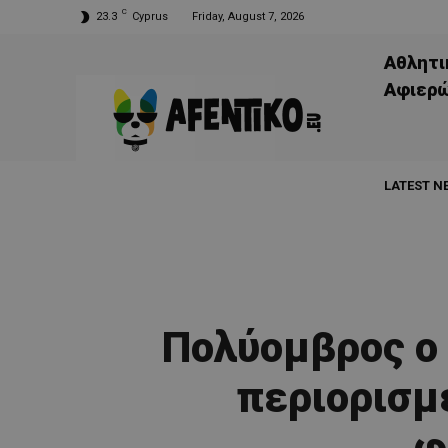
C
23.3
Cyprus
Friday, August 7, 2026
Αθλητι
Aφιερ
LATEST N
Πολύομβρος ο 
περιορισμ
φ