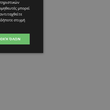
τηριστικών
ομηθευτές μπορεί
 αντιταχθείτε
αδήποτε στιγμή
ΟΧΉ ΌΛΩΝ