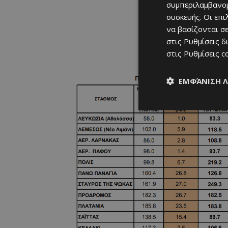
συμπεριλαμβανομ
συσκευής. Οι επ
να βασίζονται σε
στις
Ρυθμίσεις δ
στις
Ρυθμίσεις c
ΕΜΦΆΝΙΣΗ 