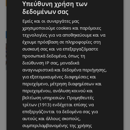
Facebook
X
Viber
Υπεύθυνη χρήση των
δεδομένων σας
Εμείς και οι συνεργάτες μας
TAGS
λεμεσός
πυροπληκτοι
χρησιμοποιούμε cookies και παρόμοιες
LATEST NEWS
τεχνολογίες για να αποθηκεύουμε και να
έχουμε πρόσβαση σε πληροφορίες στη
Απόλλων
συσκευή σας και να επεξεργαζόμαστε
Μεγάλη η «δίψα» του κόσμου – Το
προσωπικά δεδομένα, όπως τη
γήπεδο θα φορέσει τα… ευρωπαϊκά
του
διεύθυνση IP σας, μοναδικά
Afentiko
-
07/08/2026
αναγνωριστικά και δεδομένα περιήγησης,
για εξατομικευμένες διαφημίσεις και
περιεχόμενο, μέτρηση διαφημίσεων και
περιεχομένου, ανάλυση κοινού και
βελτίωση υπηρεσιών.
Προμηθευτές
τρίτων (1913)
ενδέχεται επίσης να
επεξεργάζονται τα δεδομένα σας για
αυτούς και άλλους σκοπούς,
συμπεριλαμβανομένης της χρήσης