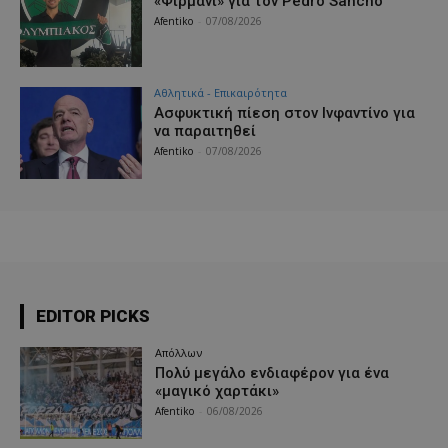
«Φιρμάνι» για τον Pedro Sancho
Afentiko
-
07/08/2026
Αθλητικά - Επικαιρότητα
Ασφυκτική πίεση στον Ινφαντίνο για
να παραιτηθεί
Afentiko
-
07/08/2026
EDITOR PICKS
Απόλλων
Πολύ μεγάλο ενδιαφέρον για ένα
«μαγικό χαρτάκι»
Afentiko
-
06/08/2026