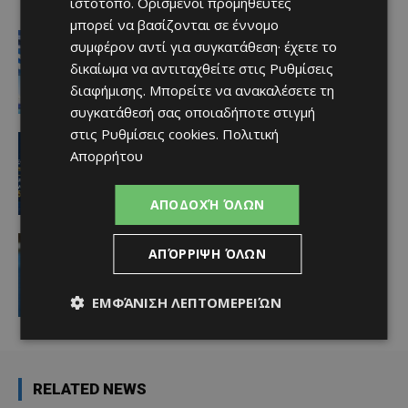
ιστότοπο. Ορισμένοι προμηθευτές
μπορεί να βασίζονται σε έννομο
Ειδήσεις
συμφέρον αντί για συγκατάθεση· έχετε το
Στον αέρα η ακτοπλοϊκή Κύπρου –
δικαίωμα να αντιταχθείτε στις
Ρυθμίσεις
Ελλάδας μετά το 2027 χωρίς νέα
κρατική επιδότηση
διαφήμισης
. Μπορείτε να ανακαλέσετε τη
Afentiko
-
07/08/2026
συγκατάθεσή σας οποιαδήποτε στιγμή
στις
Ρυθμίσεις cookies
.
Πολιτική
ΑΕΛ
Απορρήτου
Ποδοσφαιριστές μπορούν να
εγγράφονται στα μητρώα διαιτητών
(κανονισμοί και προϋποθέσεις)
ΑΠΟΔΟΧΉ ΌΛΩΝ
Afentiko
-
07/08/2026
video
ΑΠΌΡΡΙΨΗ ΌΛΩΝ
«Η αγάπη μου για την ΑΕΛ δεν μπορεί
να σταματήσει – Μια μέρα θα
είμαστε ξανά μαζί» (video)
ΕΜΦΆΝΙΣΗ ΛΕΠΤΟΜΕΡΕΙΏΝ
Afentiko
-
07/08/2026
RELATED NEWS