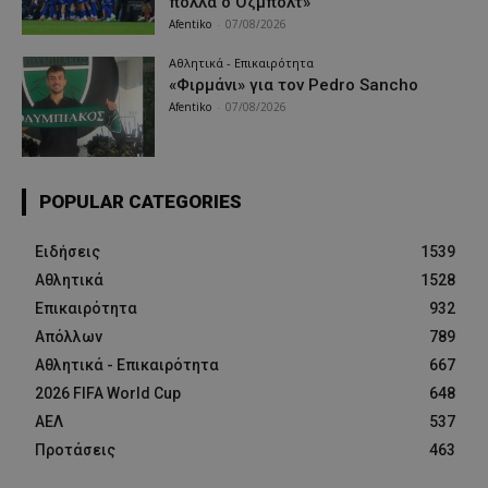
πολλά ο Όζμπολτ»
Afentiko
-
07/08/2026
Αθλητικά - Επικαιρότητα
«Φιρμάνι» για τον Pedro Sancho
Afentiko
-
07/08/2026
POPULAR CATEGORIES
Ειδήσεις
1539
Αθλητικά
1528
Επικαιρότητα
932
Απόλλων
789
Αθλητικά - Επικαιρότητα
667
2026 FIFA World Cup
648
ΑΕΛ
537
Προτάσεις
463