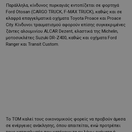
Παράλληλα, κίνδυνος πυρκαγιάς εντοπίζεται σε φορτηγά
Ford Otosan (CARGO TRUCK, F-MAX TRUCK), καθώς και σε
ελαφρά επαγγελματικά οχήματα Toyota Proace και Proace
City. Κίνδυνοι τραυματισμού αφορούν επίσης συγκεκριμένες
ζάντες αλουμινίου ALCAR Dezent, ελαστικά της Michelin,
μοτοσυκλέτες Suzuki DR-Z400, καθώς και οχήματα Ford
Ranger και Transit Custom.
Το ΤΟΜ καλεί τους οικονομικούς φορείς να προβούν άμεσα
σε ενέργειες ανάκλησης, όπου απαιτείται, ενώ προτρέπει
τους καταναλωτές που κατέχουν τα εν λόγω οχήματα ή