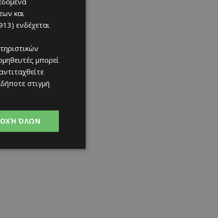
δεδομένα
εων και
913)
ενδέχεται
τηριστικών
ομηθευτές μπορεί
 αντιταχθείτε
αδήποτε στιγμή
ΟΧΉ ΌΛΩΝ