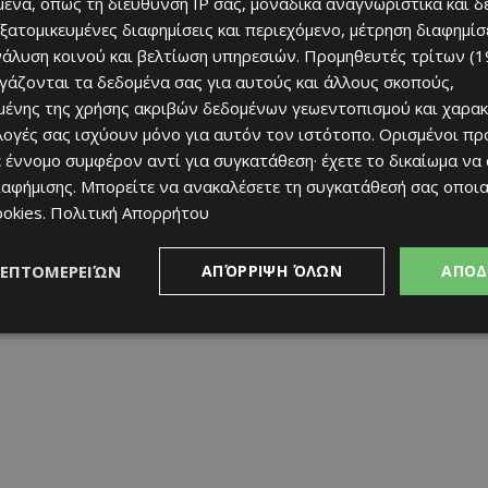
ένα, όπως τη διεύθυνση IP σας, μοναδικά αναγνωριστικά και 
εξατομικευμένες διαφημίσεις και περιεχόμενο, μέτρηση διαφημίσ
νάλυση κοινού και βελτίωση υπηρεσιών.
Προμηθευτές τρίτων (1
ργάζονται τα δεδομένα σας για αυτούς και άλλους σκοπούς,
ένης της χρήσης ακριβών δεδομένων γεωεντοπισμού και χαρακ
ιλογές σας ισχύουν μόνο για αυτόν τον ιστότοπο. Ορισμένοι πρ
 έννομο συμφέρον αντί για συγκατάθεση· έχετε το δικαίωμα να
ιαφήμισης
. Μπορείτε να ανακαλέσετε τη συγκατάθεσή σας οποι
ookies
.
Πολιτική Απορρήτου
διεξάγονται επίσης έργα, τα οποία ενδέχεται να
ία συστήνει στους οδηγούς να τηρούν τον Κώδικα
νται με τη σήμανση, για αποφυγή τροχαίων
ΛΕΠΤΟΜΕΡΕΙΏΝ
ΑΠΌΡΡΙΨΗ ΌΛΩΝ
ΑΠΟΔ