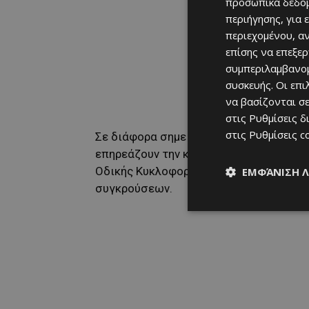
προσωπικά δεδομ
περιήγησης, για 
περιεχομένου, α
επίσης να επεξε
συμπεριλαμβανομ
συσκευής. Οι επ
να βασίζονται σε
στις
Ρυθμίσεις δ
στις
Ρυθμίσεις c
Σε διάφορα σημεία του οδικού δικτύου 
επηρεάζουν την κυκλοφορία. Η Αστυνομ
Οδικής Κυκλοφορίας και να συμμορφώνο
ΕΜΦΆΝΙΣΗ 
συγκρούσεων.