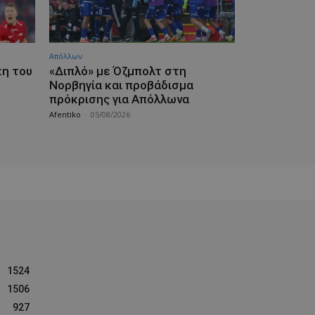
Απόλλων
κη του
«Διπλό» με Όζμπολτ στη
Νορβηγία και προβάδισμα
πρόκρισης για Απόλλωνα
Afentiko
-
05/08/2026
1524
1506
927