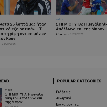
video
ρώτα 25 λεπτά μας ήταν
ΣΤΙΓΜΙΟΤΥΠΑ: Η μεγάλη νί
ατικά εξαιρετικά» – Τι
Απόλλωνα επί της Μπραν
ια τη ρίψη αντικειμένων
Afentiko
-
05/08/2026
τον Κουν
-
05/08/2026
READ
POPULAR CATEGORIES
video
Ειδήσεις
ΣΤΙΓΜΙΟΤΥΠΑ: Η μεγάλη
νίκη του Απόλλωνα επί
Αθλητικά
της Μπραν
Επικαιρότητα
05/08/2026