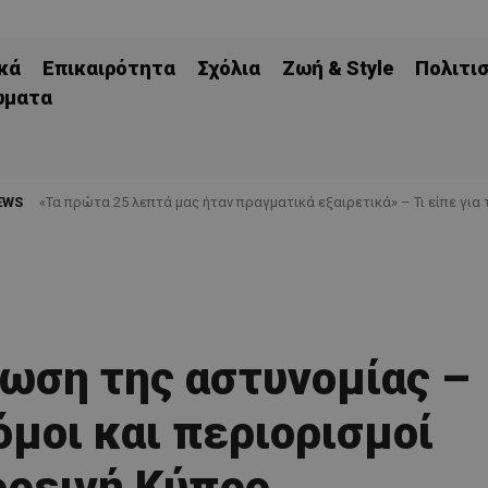
κά
Επικαιρότητα
Σχόλια
Ζωή & Style
Πολιτι
ώματα
EWS
«Τα πρώτα 25 λεπτά μας ήταν πραγματικά εξαιρετικά» – Τι είπε για 
ωση της αστυνομίας –
όμοι και περιορισμοί
ορεινή Κύπρο