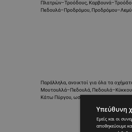
Πλατρών–Τροόδους, Καρβουνά–Τροόδου
Πεδουλά–Προδρόμου, Προδρόμου–Λεμύ
Παράλληλα, ανοικτοί για όλα τα οχήμ
Μουτουλλά–Πεδουλά, Πεδουλά–Κύκκου
Κάτω Πύργου, ωστόσο το οδόστρωμα εί
Υπεύθυνη 
Εμείς και οι συν
αποθηκεύουμε κα