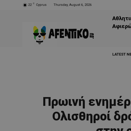
C
22
Cyprus
Thursday, August 6, 2026
Αθλητι
Aφιερ
LATEST N
Πρωινή ενημέρ
Ολισθηροί δρ
στην 