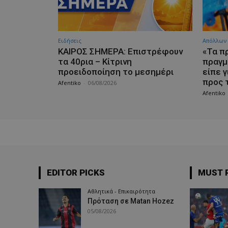
Ειδήσεις
Απόλλων
ΚΑΙΡΟΣ ΣΗΜΕΡΑ: Επιστρέφουν
«Τα π
τα 40ρια – Κίτρινη
πραγμ
προειδοποίηση το μεσημέρι
είπε γ
προς 
Afentiko
-
06/08/2026
Afentiko
EDITOR PICKS
MUST 
Αθλητικά - Επικαιρότητα
Πρόταση σε Matan Hozez
05/08/2026