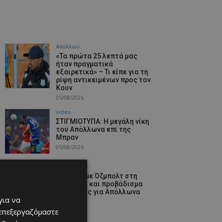
Απόλλων
«Τα πρώτα 25 λεπτά μας
ήταν πραγματικά
εξαιρετικά» – Τι είπε για τη
ρίψη αντικειμένων προς τον
Κουν
05/08/2026
video
ΣΤΙΓΜΙΟΤΥΠΑ: Η μεγάλη νίκη
του Απόλλωνα επί της
Μπραν
05/08/2026
Απόλλων
«Διπλό» με Όζμπολτ στη
Νορβηγία και προβάδισμα
πρόκρισης για Απόλλωνα
για να
05/08/2026
 επεξεργαζόμαστε