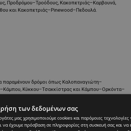
ς, Προδρόμου–Τροόδους, Κακοπετριάς–Καρβουνά,
θου και Κακοπετριάς–Pinewood–Πεδουλά.
ατα παραμένουν δρόμοι όπως Καλοπαναγιώτη–
–Κάμπου, Κύκκου–Τσακκίστρας και Κάμπου–Ορκόντα–
ναι ολισθηρό λόγω ελαφριάς χιονόπτωσης ή παγετού.
χρήση των δεδομένων σας
εργάτες μας χρησιμοποιούμε cookies και παρόμοιες τεχνολογίες 
ι να έχουμε πρόσβαση σε πληροφορίες στη συσκευή σας και να