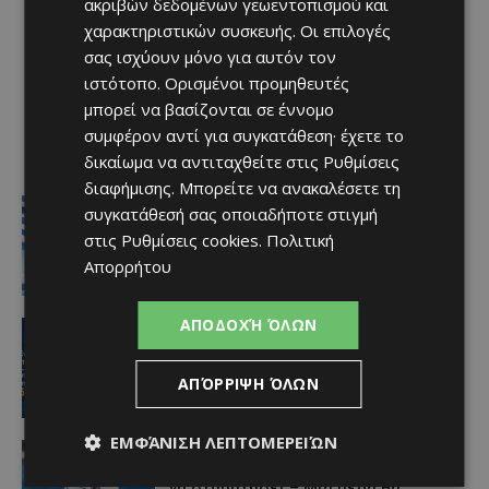
ακριβών δεδομένων γεωεντοπισμού και
χαρακτηριστικών συσκευής. Οι επιλογές
σας ισχύουν μόνο για αυτόν τον
ιστότοπο. Ορισμένοι προμηθευτές
μπορεί να βασίζονται σε έννομο
συμφέρον αντί για συγκατάθεση· έχετε το
δικαίωμα να αντιταχθείτε στις
Ρυθμίσεις
διαφήμισης
. Μπορείτε να ανακαλέσετε τη
Ειδήσεις
συγκατάθεσή σας οποιαδήποτε στιγμή
Στον αέρα η ακτοπλοϊκή Κύπρου –
στις
Ρυθμίσεις cookies
.
Πολιτική
Ελλάδας μετά το 2027 χωρίς νέα
κρατική επιδότηση
Απορρήτου
Afentiko
-
07/08/2026
ΑΠΟΔΟΧΉ ΌΛΩΝ
ΑΕΛ
Ποδοσφαιριστές μπορούν να
εγγράφονται στα μητρώα διαιτητών
ΑΠΌΡΡΙΨΗ ΌΛΩΝ
(κανονισμοί και προϋποθέσεις)
Afentiko
-
07/08/2026
ΕΜΦΆΝΙΣΗ ΛΕΠΤΟΜΕΡΕΙΏΝ
video
«Η αγάπη μου για την ΑΕΛ δεν μπορεί
να σταματήσει – Μια μέρα θα