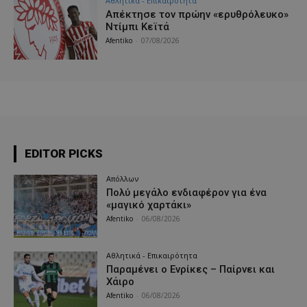
Αθλητικά - Επικαιρότητα
Απέκτησε τον πρώην «ερυθρόλευκο»
Ντίμπι Κεϊτά
Afentiko
-
07/08/2026
EDITOR PICKS
Απόλλων
Πολύ μεγάλο ενδιαφέρον για ένα
«μαγικό χαρτάκι»
Afentiko
-
06/08/2026
Αθλητικά - Επικαιρότητα
Παραμένει ο Ενρίκες – Παίρνει και
Χάιρο
Afentiko
-
06/08/2026