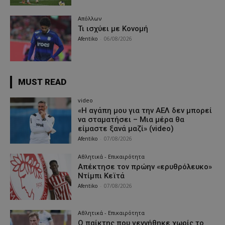
Απόλλων
Τι ισχύει με Κονομή
Afentiko
-
06/08/2026
MUST READ
video
«Η αγάπη μου για την ΑΕΛ δεν μπορεί
να σταματήσει – Μια μέρα θα
είμαστε ξανά μαζί» (video)
Afentiko
-
07/08/2026
Αθλητικά - Επικαιρότητα
Απέκτησε τον πρώην «ερυθρόλευκο»
Ντίμπι Κεϊτά
Afentiko
-
07/08/2026
Αθλητικά - Επικαιρότητα
Ο παίκτης που γεννήθηκε χωρίς το