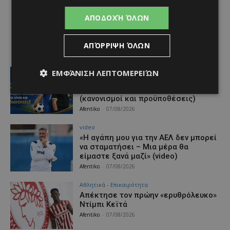
ΑΠΟΔΟΧΉ ΌΛΩΝ
ΑΠΌΡΡΙΨΗ ΌΛΩΝ
ΑΕΛ
ΕΜΦΆΝΙΣΗ ΛΕΠΤΟΜΕΡΕΙΏΝ
Ποδοσφαιριστές μπορούν να
εγγράφονται στα μητρώα διαιτητών
(κανονισμοί και προϋποθέσεις)
Afentiko
-
07/08/2026
video
«Η αγάπη μου για την ΑΕΛ δεν μπορεί
να σταματήσει – Μια μέρα θα
είμαστε ξανά μαζί» (video)
Afentiko
-
07/08/2026
Αθλητικά - Επικαιρότητα
Απέκτησε τον πρώην «ερυθρόλευκο»
Ντίμπι Κεϊτά
Afentiko
-
07/08/2026