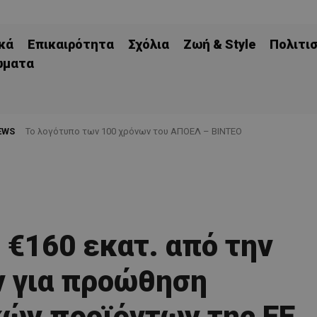
κά
Επικαιρότητα
Σχόλια
Ζωή & Style
Πολιτι
ώματα
EWS
Το λογότυπο των 100 χρόνων του ΑΠΟΕΛ – ΒΙΝΤΕΟ
 €160 εκατ. από την
ν για προώθηση
ών προϊόντων της ΕΕ