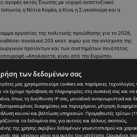
ές αγορές εκτός Ένωσης με ισχυρό αναπτυξιακό
Ιαπωνία, η Νότια Κορέα, η Κίνα, η Σιγκαπούρη και η
αμμα εργασίας της πολιτικής προώθησης για το 2026,
διαθέσει συνολικά 205 εκατ. ευρώ για την ενίσχυση της
εωργικών προϊόντων και των συστημάτων ποιότητας.
ή υπογραφή «Απολαύστε, είναι από την Ευρώπη».
χρήση των δεδομένων σας
εργάτες μας χρησιμοποιούμε cookies και παρόμοιες τεχνολογίες 
ι να έχουμε πρόσβαση σε πληροφορίες στη συσκευή σας και να
ένα, όπως τη διεύθυνση IP σας, μοναδικά αναγνωριστικά και 
εξατομικευμένες διαφημίσεις και περιεχόμενο, μέτρηση διαφημίσ
νάλυση κοινού και βελτίωση υπηρεσιών.
Προμηθευτές τρίτων (1
ργάζονται τα δεδομένα σας για αυτούς και άλλους σκοπούς,
ένης της χρήσης ακριβών δεδομένων γεωεντοπισμού και χαρακ
ρίοδο τριών μηνών, ενώ ενημερωτική ημερίδα για τους
ιλογές σας ισχύουν μόνο για αυτόν τον ιστότοπο. Ορισμένοι πρ