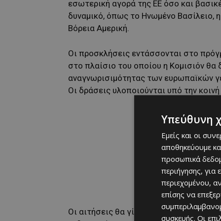
εσωτερική αγορά της ΕΕ όσο και βασικ
δυναμικό, όπως το Ηνωμένο Βασίλειο, η 
Βόρεια Αμερική.
Οι προσκλήσεις εντάσσονται στο πρόγρ
στο πλαίσιο του οποίου η Κομισιόν θα 
αναγνωρισιμότητας των ευρωπαϊκών γ
Οι δράσεις υλοποιούνται υπό την κοιν
Υπεύθυνη 
Εμείς και οι συν
αποθηκεύουμε κα
προσωπικά δεδομ
περιήγησης, για 
περιεχομένου, α
επίσης να επεξε
συμπεριλαμβανομ
Οι αιτήσεις θα γίνονται δεκτές για πε
συσκευής. Οι επ