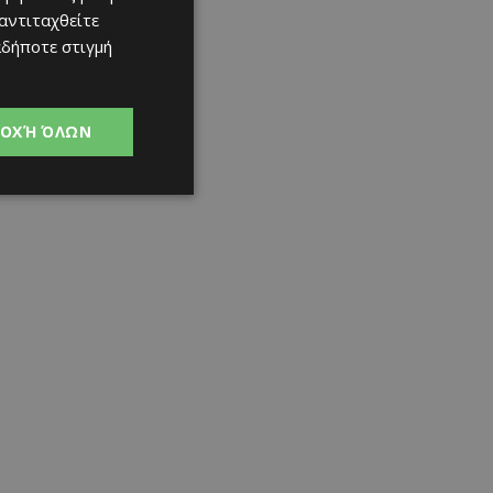
 αντιταχθείτε
αδήποτε στιγμή
ΟΧΉ ΌΛΩΝ