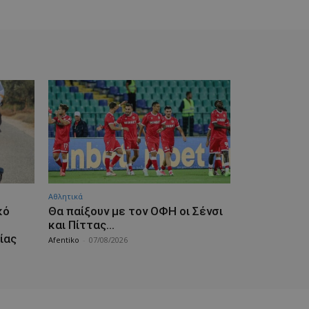
Αθλητικά
κό
Θα παίξουν με τον ΟΦΗ οι Σένσι
και Πίττας…
ίας
Afentiko
-
07/08/2026