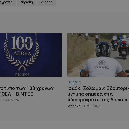
αγροτες
ευρώπη
κυπρος
Ειδήσεις
γότυπο των 100 χρόνων
Ισαάκ–Σολωμού: Οδοιπορι
ΠΟΕΛ – ΒΙΝΤΕΟ
μνήμης σήμερα στα
οδοφράγματα της Λευκωσ
-
07/08/2026
Afentiko
-
07/08/2026