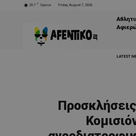
C
20.7
Cyprus
Friday, August 7, 2026
Αθλητι
Aφιερ
LATEST N
Προσκλήσεις
Κομισιό
αγροδιατροφικ