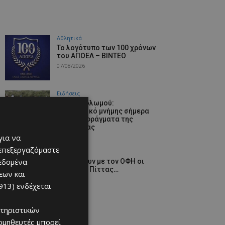
Αθλητικά
Το λογότυπο των 100 χρόνων
του ΑΠΟΕΛ – ΒΙΝΤΕΟ
07/08/2026
Ειδήσεις
Ισαάκ–Σολωμού:
Οδοιπορικό μνήμης σήμερα
στα οδοφράγματα της
Λευκωσίας
για να
07/08/2026
 επεξεργαζόμαστε
Αθλητικά
δεδομένα
Θα παίξουν με τον ΟΦΗ οι
Σένσι και Πίττας…
εων και
07/08/2026
913)
ενδέχεται
τηριστικών
ομηθευτές μπορεί