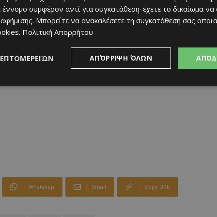
ιηθεί στις Βρυξέλλες και διαδικτυακά στις 27 και 28
 έννομο συμφέρον αντί για συγκατάθεση· έχετε το δικαίωμα να
ιαφήμισης
. Μπορείτε να ανακαλέσετε τη συγκατάθεσή σας οποι
ookies
.
Πολιτική Απορρήτου
ΛΕΠΤΟΜΕΡΕΙΏΝ
ΑΠΌΡΡΙΨΗ ΌΛΩΝ
ΑΠΟΔ
WhatsApp
Email
Copy URL