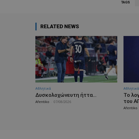
TAGS
RELATED NEWS
Αθλητικά
Αθλητικά
Δυσκολοχώνευτη ήττα…
Το λο
του Α
Afentiko
-
07/08/2026
Afentiko