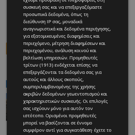
συσκευή σας και να επεξεργαζόμαστε
προσωπικά δεδομένα, όπως τη
διεύθυνση IP σας, μοναδικά
αναγνωριστικά και δεδομένα περιήγησης,
για εξατομικευμένες διαφημίσεις και
περιεχόμενο, μέτρηση διαφημίσεων και
Facebook
X
Viber
περιεχομένου, ανάλυση κοινού και
βελτίωση υπηρεσιών.
Προμηθευτές
τρίτων (1913)
ενδέχεται επίσης να
TAGS
Top
ΑΕΛ
επεξεργάζονται τα δεδομένα σας για
αυτούς και άλλους σκοπούς,
LATEST NEWS
συμπεριλαμβανομένης της χρήσης
ακριβών δεδομένων γεωεντοπισμού και
Ειδήσεις
χαρακτηριστικών συσκευής. Οι επιλογές
ΛΕΜΕΣΟΣ: Στον Υπουργό Εσωτερικών
η επόμενη κίνηση για την επικίνδυνη
σας ισχύουν μόνο για αυτόν τον
πολυκατοικία Seagate
ιστότοπο. Ορισμένοι προμηθευτές
Afentiko
-
10/08/2026
μπορεί να βασίζονται σε έννομο
συμφέρον αντί για συγκατάθεση· έχετε το