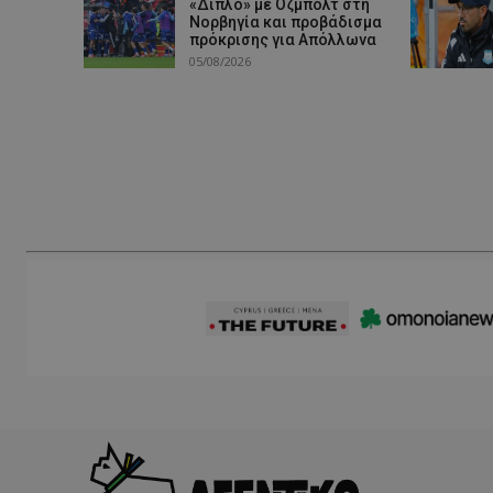
«Διπλό» με Όζμπολτ στη
Νορβηγία και προβάδισμα
πρόκρισης για Απόλλωνα
05/08/2026