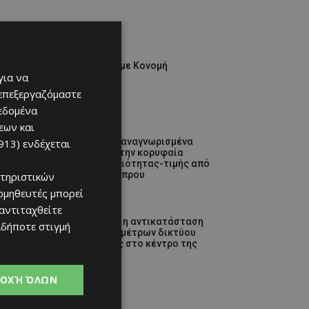
Απόλλων
Τι ισχύει με Κονομή
για να
06/08/2026
 επεξεργαζόμαστε
δεδομένα
εων και
Προτάσεις
Διεθνώς αναγνωρισμένα
913)
ενδέχεται
κρασιά στην κορυφαία
σχέση ποιότητας-τιμής από
τη Lidl Κύπρου
τηριστικών
06/08/2026
ομηθευτές μπορεί
 αντιταχθείτε
Ειδήσεις
Ξεκίνησε η αντικατάσταση
αδήποτε στιγμή
100 χιλιομέτρων δικτύου
ύδρευσης στο κέντρο της
Λεμεσού
06/08/2026
ΟΧΉ ΌΛΩΝ