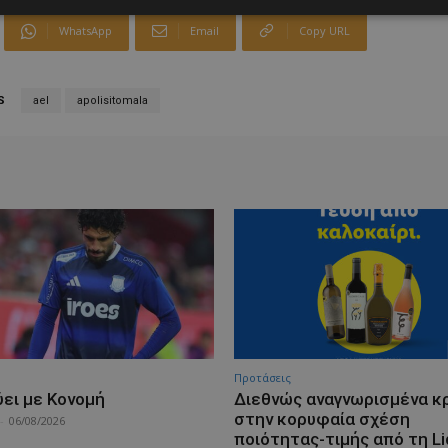
WhatsApp
Email
Copy URL
S
ael
apolisitomala
Προτάσεις
ύει με Κονομή
Διεθνώς αναγνωρισμένα κ
στην κορυφαία σχέση
-
06/08/2026
ποιότητας-τιμής από τη Li