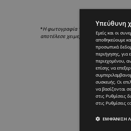
Υπεύθυνη 
*
H φωτογραφία του Τομάλα με τον πρόε
Εμείς και οι συν
αποτέλεσε χειμερινή μεταγραφή της σ
αποθηκεύουμε κα
προσωπικά δεδομ
περιήγησης, για 
περιεχομένου, α
επίσης να επεξε
συμπεριλαμβανομ
συσκευής. Οι επ
να βασίζονται σε
στις
Ρυθμίσεις δ
στις
Ρυθμίσεις c
ΕΜΦΆΝΙΣΗ 