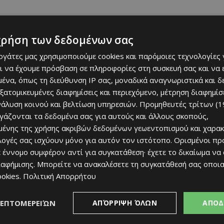
χρήση των δεδομένων σας
δρο της ΑΕΛ «τραβήχτηκε» πριν ένα χρόνο, όταν
εργάτες μας χρησιμοποιούμε cookies και παρόμοιες τεχνολογίες 
εζόν 2024-25.
ι να έχουμε πρόσβαση σε πληροφορίες στη συσκευή σας και να
ένα, όπως τη διεύθυνση IP σας, μοναδικά αναγνωριστικά και 
εξατομικευμένες διαφημίσεις και περιεχόμενο, μέτρηση διαφημίσ
νάλυση κοινού και βελτίωση υπηρεσιών.
Προμηθευτές τρίτων (1
ργάζονται τα δεδομένα σας για αυτούς και άλλους σκοπούς,
ένης της χρήσης ακριβών δεδομένων γεωεντοπισμού και χαρακ
ιλογές σας ισχύουν μόνο για αυτόν τον ιστότοπο. Ορισμένοι πρ
 έννομο συμφέρον αντί για συγκατάθεση· έχετε το δικαίωμα να
ιαφήμισης
. Μπορείτε να ανακαλέσετε τη συγκατάθεσή σας οποι
ookies
.
Πολιτική Απορρήτου
ΛΕΠΤΟΜΕΡΕΙΏΝ
ΑΠΌΡΡΙΨΗ ΌΛΩΝ
ΑΠΟΔ