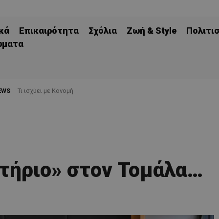
κά
Επικαιρότητα
Σχόλια
Ζωή & Style
Πολιτι
ώματα
EWS
Τι ισχύει με Κονομή
τήριο» στον Τομάλα…