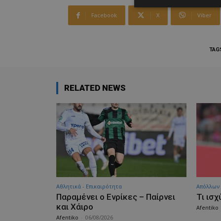
Facebook
X
Viber
TAG
RELATED NEWS
Αθλητικά - Επικαιρότητα
Απόλλων
Παραμένει ο Ενρίκες – Παίρνει
Τι ισχ
και Χάιρο
Afentiko
Afentiko
-
06/08/2026