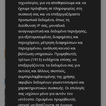
τεχνολογίες για να αποθηκεύουμε και να
έχουμε πρόσβαση σε πληροφορίες στη
συσκευή σας και να επεξεργαζόμαστε
προσωπικά δεδομένα, όπως τη
διεύθυνση IP σας, μοναδικά
αναγνωριστικά και δεδομένα περιήγησης,
για εξατομικευμένες διαφημίσεις και
περιεχόμενο, μέτρηση διαφημίσεων και
περιεχομένου, ανάλυση κοινού και
βελτίωση υπηρεσιών.
Προμηθευτές
Facebook
X
Viber
τρίτων (1913)
ενδέχεται επίσης να
επεξεργάζονται τα δεδομένα σας για
αυτούς και άλλους σκοπούς,
TAGS
ευρώπη
πολιτική
συμπεριλαμβανομένης της χρήσης
LATEST NEWS
ακριβών δεδομένων γεωεντοπισμού και
χαρακτηριστικών συσκευής. Οι επιλογές
Ειδήσεις
σας ισχύουν μόνο για αυτόν τον
«Τα Ηρώα» σήμερα στον Άγιο Ιωάννη
ιστότοπο. Ορισμένοι προμηθευτές
Πιτσιλιάς
Afentiko
-
09/08/2026
μπορεί να βασίζονται σε έννομο