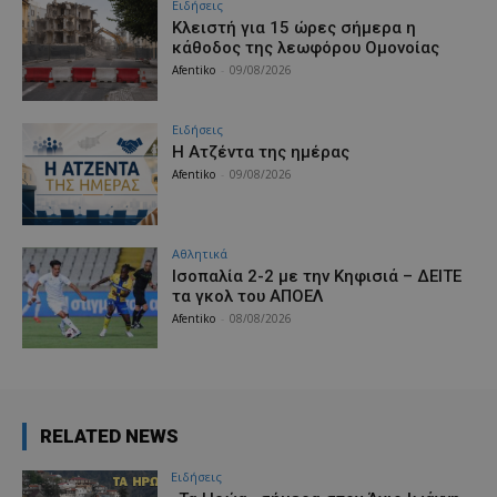
Ειδήσεις
Κλειστή για 15 ώρες σήμερα η
κάθοδος της λεωφόρου Ομονοίας
Afentiko
-
09/08/2026
Ειδήσεις
Η Ατζέντα της ημέρας
Afentiko
-
09/08/2026
Αθλητικά
Iσοπαλία 2-2 με την Κηφισιά – ΔΕΙΤΕ
τα γκολ του ΑΠΟΕΛ
Afentiko
-
08/08/2026
RELATED NEWS
Ειδήσεις