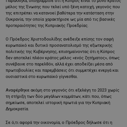
Παράλληλα, υπογράμμισε ότι η Κύπρος είναι το μόνο κράτος
μέλος της Ένωσης που τελεί υπό ξένη κατοχή, γεγονός που
της επιτρέπει να κατανοεί βαθύτερα την κατάσταση στην
Ουκρανία, την οποία χαρακτήρισε ως μία από τις βασικές
προτεραιότητες της Κυπριακής Προεδρίας.
Ο Πρόεδρος Χριστοδουλίδης ανέδειξε επίσης τον σαφή
ευρωπαϊκό και δυτικό προσανατολισμό της εξωτερικής
πολιτικής της Κυβέρνησης, επισημαίνοντας ότι η Κύπρος
δεν αποτελεί πλέον κράτος μέλος «ενός ζητήματος», όπως
συνέβαινε στο παρελθόν, αλλά έχει αποδείξει μέσα από
πρωτοβουλίες και παρεμβάσεις ότι συμμετέχει ενεργά και
ουσιαστικά στο ευρωπαϊκό γίγνεσθαι.
Αναφέρθηκε ακόμη στο γεγονός ότι εξελέγη το 2023 χωρίς
τη στήριξη των δύο μεγάλων κομμάτων, κάτι που, όπως
σημείωσε, αποτελεί ιστορική πρωτιά για την Κυπριακή
Δημοκρατία.
Σε ό,τι αφορά την οικονομία, ο Πρόεδρος δήλωσε ότι η