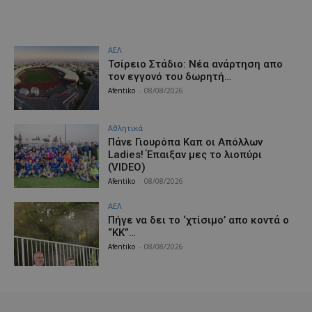
ΑΕΛ
Τσίρειο Στάδιο: Νέα ανάρτηση απο
τον εγγονό του δωρητή…
Afentiko
-
08/08/2026
Αθλητικά
Πάνε Γιουρόπα Καπ oι Απόλλων
Ladies! Έπαιξαν μες το λιοπύρι
(VIDEO)
Afentiko
-
08/08/2026
ΑΕΛ
Πήγε να δει το ‘χτίσιμο’ απο κοντά ο
“ΚΚ”…
Afentiko
-
08/08/2026