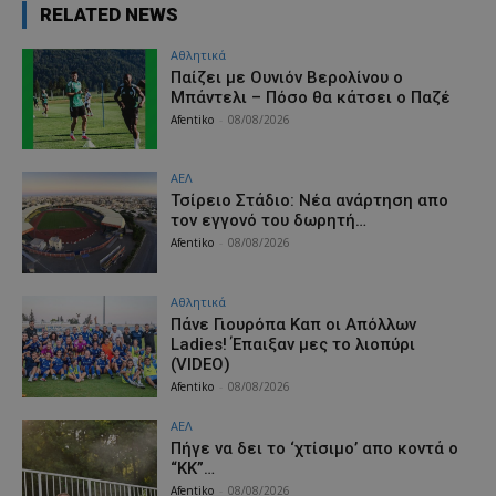
RELATED NEWS
Αθλητικά
Παίζει με Ουνιόν Βερολίνου ο
Μπάντελι – Πόσο θα κάτσει ο Παζέ
Afentiko
-
08/08/2026
ΑΕΛ
Τσίρειο Στάδιο: Νέα ανάρτηση απο
τον εγγονό του δωρητή…
Afentiko
-
08/08/2026
Αθλητικά
Πάνε Γιουρόπα Καπ oι Απόλλων
Ladies! Έπαιξαν μες το λιοπύρι
(VIDEO)
Afentiko
-
08/08/2026
ΑΕΛ
Πήγε να δει το ‘χτίσιμο’ απο κοντά ο
“ΚΚ”…
Afentiko
-
08/08/2026